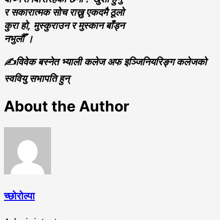
र सकारात्मक सोच राख्नु एकदमै ठूलो
कुरा हो, मुस्कुराउन र मुस्कान बाँड्न
नभुलौँ ।
✍️विवेक बस्नेत भ्याली कलेज अफ इञ्जिनियरिङ्ग कलेजको
स्ववियु सभापति हुन्
About the Author
च्छोरोल्पा