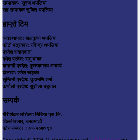
सम्पादक- सुरज थपलिया
सह सम्पादक सुजित थपलिया
हाम्रो टिम
व्यवस्थापक: बालकृष्ण थपलिया
फोटो पत्रकार: रविन्द्र थपलिया
प्रदेश संवाददाता
मधेश प्रदेश: रामु यादव
बागमती प्रदेश: पुस्तकालय आचार्य
दोलखा: उमेश खड्का
लुम्बिनी प्रदेश: चुडामणि शर्मा
कर्णाली प्रदेश: सुशीला बडुवाल
सम्पर्क
गौरीशंकर छोरोल्पा मिडिया प्रा.लि.
डिल्लीबजार, काठमाडौं
फोन नम्बर। : ०१-५०७१९०