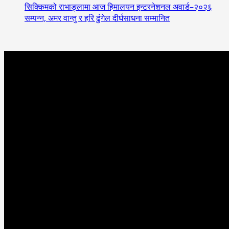
सिक्किमको राभाङ्लामा आज हिमालयन इन्टरनेशनल अवार्ड–२०२६
सम्पन्न, अमर वान्तु र हरि ढुंगेल दीर्घसाधना सम्मानित