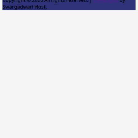
Copyright © 2026 All rights reserved.
|
Developed
by
Swargadwari Host.