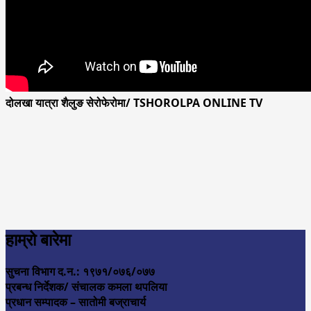
दोलखा यात्रा शैलुङ सेरोफेरोमा/ TSHOROLPA ONLINE TV
हाम्रो बारेमा
सुचना विभाग द.न.: १९७१/०७६/०७७
प्रबन्ध निर्देशक/ संचालक कमला थपलिया
प्रधान सम्पादक – सातोमी बज्राचार्य