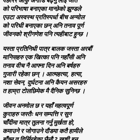
पछारेर आफु अगाडि बढ्नु लाई जीत
को परिभाषा बनाएका मान्छेको झुण्डले
एउटा अस्वस्थ प्रतिस्पर्धा बीच अन्योल
को परिधी बनाएका छन्‌ अनि तनाव पूर्ण
जीवनको श्रीगणेश पनि त्यहीबाट हुन्छ ।
यस्ता प्रतिनिधी पात्र बालक जस्ता अरबौं
मानिसहरु एक खित्का पनि नहाँसी अनि
तनाव वीच नै आफ्ना दिन अनि बर्षहरु
गुजारी रहेका छन्‌ । आत्महत्या, हत्या,
नशा सेवन, दुर्घटना अनि कैयन असरहरु
त हाम्रा टोलछिमेक मै दैनिक सुनिन्छ ।
जीवन अनमोल छ र यहाँ महत्वपूर्ण
कुराहरु जस्तैः धन सम्पत्ति र सुन
चाँदीमा मात्र तुलना गर्नु मुर्खता हो,
कमाउने र जोगाउने दौडमा कतै हामीले
बाँच्न त विर्सिरहेका छैनौ ? खुशी हुनु