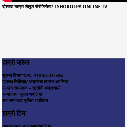
दोलखा यात्रा शैलुङ सेरोफेरोमा/ TSHOROLPA ONLINE TV
हाम्रो बारेमा
सुचना विभाग द.न.: १९७१/०७६/०७७
प्रबन्ध निर्देशक/ संचालक कमला थपलिया
प्रधान सम्पादक – सातोमी बज्राचार्य
सम्पादक- सुरज थपलिया
सह सम्पादक सुजित थपलिया
हाम्रो टिम
व्यवस्थापक: बालकृष्ण थपलिया