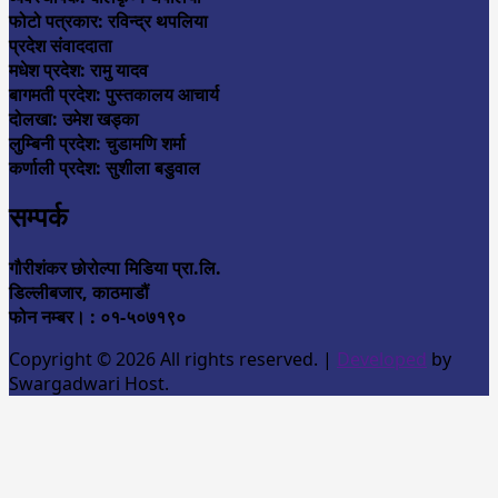
फोटो पत्रकार: रविन्द्र थपलिया
प्रदेश संवाददाता
मधेश प्रदेश: रामु यादव
बागमती प्रदेश: पुस्तकालय आचार्य
दोलखा: उमेश खड्का
लुम्बिनी प्रदेश: चुडामणि शर्मा
कर्णाली प्रदेश: सुशीला बडुवाल
सम्पर्क
गौरीशंकर छोरोल्पा मिडिया प्रा.लि.
डिल्लीबजार, काठमाडौं
फोन नम्बर। : ०१-५०७१९०
Copyright © 2026 All rights reserved.
|
Developed
by
Swargadwari Host.