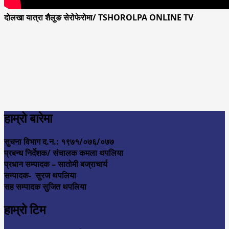
दोलखा यात्रा शैलुङ सेरोफेरोमा/ TSHOROLPA ONLINE TV
हाम्रो बारेमा
सुचना विभाग द.न.: १९७१/०७६/०७७
प्रबन्ध निर्देशक/ संचालक कमला थपलिया
प्रधान सम्पादक – सातोमी बज्राचार्य
सम्पादक- सुरज थपलिया
सह सम्पादक सुजित थपलिया
हाम्रो टिम