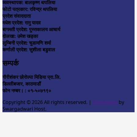
व्यवस्थापक: बालकृष्ण थपलिया
फोटो पत्रकार: रविन्द्र थपलिया
प्रदेश संवाददाता
मधेश प्रदेश: रामु यादव
बागमती प्रदेश: पुस्तकालय आचार्य
दोलखा: उमेश खड्का
लुम्बिनी प्रदेश: चुडामणि शर्मा
कर्णाली प्रदेश: सुशीला बडुवाल
सम्पर्क
गौरीशंकर छोरोल्पा मिडिया प्रा.लि.
डिल्लीबजार, काठमाडौं
फोन नम्बर। : ०१-५०७१९०
Copyright © 2026 All rights reserved.
|
Developed
by
Swargadwari Host.