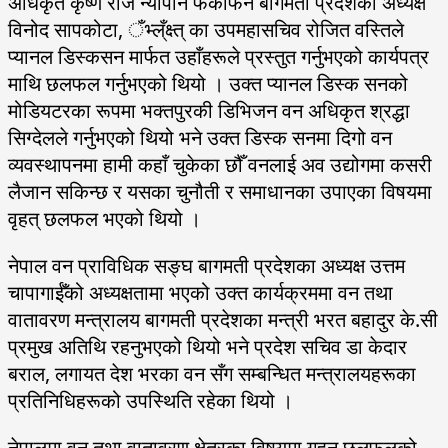
अधिकृत कृष्ण राज न्यौपाने फेकोफन बागमती प्रदेशका अध्यक्ष
विनोद सापकोटा, ँभ्ल्ँक्ष्त् का उपमहासचिव रोजित वस्तिले
प्यानल डिस्कसन मार्फत उहाँहरूले प्रस्तुत गर्नुभएको कार्यपत्र
माथि छलफल गर्नुभएको थियो । उक्त प्यानल डिस्क सनको
मोडियटरका रूपमा भक्तपुरकी डिभिजन वन अधिकृत श्रद्धा
सिग्देलले गर्नुभएको थियो भने उक्त डिस्क सनमा दिगो वन
व्यवस्थापनमा हामी कहाँ चुकेका छौँ वनलाई अव उद्योगमा कसरी
लैजान सकिन्छ र यसका चुनौती र समाधानका उपाएका विषयमा
वृहत् छलफल भएको थियो ।
नेपाल वन प्राविधिक सङ्घ बागमती प्रदेशका अध्यक्ष उत्तम
चापागाईँको अध्यक्षतामा भएको उक्त कार्यक्रममा वन तथा
वातावरण मन्त्रालय बागमती प्रदेशका मन्त्री भरत बहादुर के.सी
प्रमुख अतिथि रहनुभएको थियो भने प्रदेश सचिव डा केदार
बराल, लगायत देश भरका वन सँग सम्बन्धित मन्त्रालयहरूका
प्रतिनिधिहरूको उपस्थिति रहेका थियो ।
नेपालमा वन तथा वातावरण क्षेत्रका विषयमा गहन छलफलको