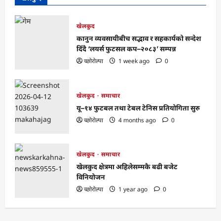
खेलकुद
कानुन व्यवसायीबीच सद्भाव र सहकार्यको सन्देश
दिँदै ‘लयर्स फुटसल कप–२०८३’ सम्पन्न
च्छोरोल्पा
1 week ago
0
खेलकुद
समाचार
यू–१४ फुटबल तथा टेबल टेनिस प्रतियोगिता सुरु
च्छोरोल्पा
4 months ago
0
खेलकुद
समाचार
खेलकुद क्षेत्रमा अहिलेसम्मकै बढी बजेट
विनियोजन
च्छोरोल्पा
1 year ago
0