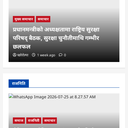
मुख्य समाचार
समाचार
प्रधानमन्त्रीको अध्यक्षतामा राष्ट्रिय सुरक्षा
परिषद् बैठक, सुरक्षा चुनौतीमाथि गम्भीर
छलफल
च्छोरोल्पा
1 week ago
0
राजनिति
समाज
राजनिती
समाचार