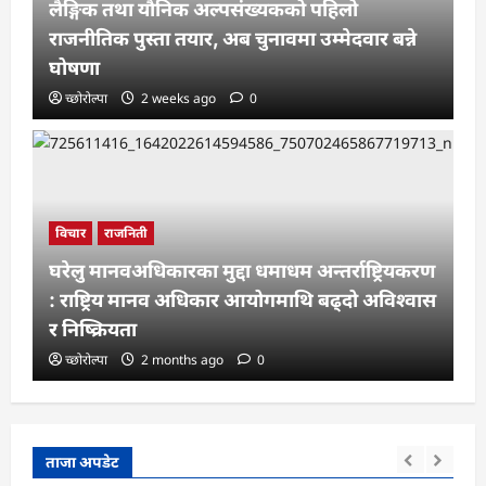
लैङ्गिक तथा यौनिक अल्पसंख्यकको पहिलो
राजनीतिक पुस्ता तयार, अब चुनावमा उम्मेदवार बन्ने
घोषणा
च्छोरोल्पा
2 weeks ago
0
विचार
राजनिती
घरेलु मानवअधिकारका मुद्दा धमाधम अन्तर्राष्ट्रियकरण
: राष्ट्रिय मानव अधिकार आयोगमाथि बढ्दो अविश्वास
र निष्क्रियता
च्छोरोल्पा
2 months ago
0
ताजा अपडेट