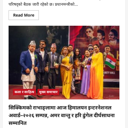
परिषद्को बैठक जारी रहेको छ। प्रधानमन्त्रीको...
Read
Read More
more
about
प्रधानमन्त्रीको
अध्यक्षतामा
राष्ट्रिय
सुरक्षा
परिषद्
बैठक,
सुरक्षा
चुनौतीमाथि
गम्भीर
छलफल
कला र साहित्य
मुख्य समाचार
सिक्किमको राभाङ्लामा आज हिमालयन इन्टरनेशनल
अवार्ड–२०२६ सम्पन्न, अमर वान्तु र हरि ढुंगेल दीर्घसाधना
सम्मानित