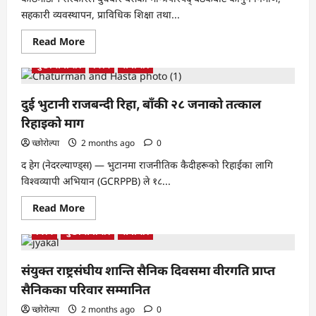
सहकारी व्यवस्थापन, प्राविधिक शिक्षा तथा...
Read
Read More
more
about
मुख्य समाचार
विश्व
समाचार
मन्त्रिपरिषद्का
महत्वपूर्ण
निर्णय
सार्वजनिक,
दुई भुटानी राजबन्दी रिहा, बाँकी २८ जनाको तत्काल
९
वटा
रिहाइको माग
विधेयक
सङ्घीय
च्छोरोल्पा
2 months ago
0
संसद्‌मा
लैजाने
द हेग (नेदरल्याण्ड्स) — भुटानमा राजनीतिक कैदीहरूको रिहाईका लागि
तयारी
विश्वव्यापी अभियान (GCRPPB) ले १८...
Read
Read More
more
about
विश्व
मुख्य समाचार
समाचार
दुई
भुटानी
राजबन्दी
रिहा,
संयुक्त राष्ट्रसंघीय शान्ति सैनिक दिवसमा वीरगति प्राप्त
बाँकी
२८
सैनिकका परिवार सम्मानित
जनाको
तत्काल
च्छोरोल्पा
2 months ago
0
रिहाइको