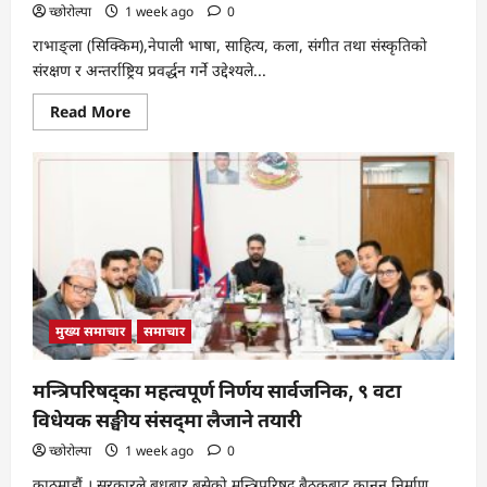
च्छोरोल्पा
1 week ago
0
राभाङ्ला (सिक्किम),नेपाली भाषा, साहित्य, कला, संगीत तथा संस्कृतिको
संरक्षण र अन्तर्राष्ट्रिय प्रवर्द्धन गर्ने उद्देश्यले...
Read
Read More
more
about
सिक्किमको
राभाङ्लामा
आज
हिमालयन
इन्टरनेशनल
अवार्ड–
२०२६
सम्पन्न,
अमर
वान्तु
र
हरि
मुख्य समाचार
समाचार
ढुंगेल
दीर्घसाधना
सम्मानित
मन्त्रिपरिषद्का महत्वपूर्ण निर्णय सार्वजनिक, ९ वटा
विधेयक सङ्घीय संसद्‌मा लैजाने तयारी
च्छोरोल्पा
1 week ago
0
काठमाडौं । सरकारले बुधबार बसेको मन्त्रिपरिषद् बैठकबाट कानुन निर्माण,