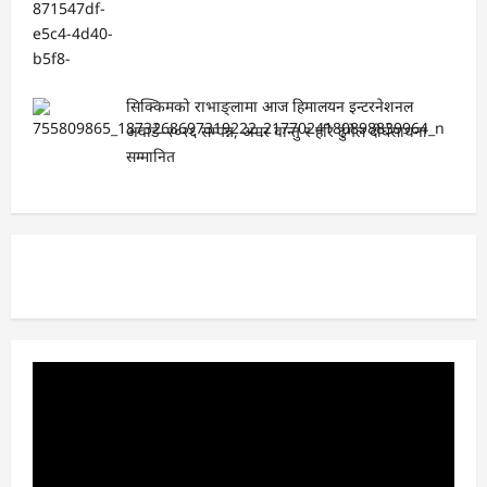
सिक्किमको राभाङ्लामा आज हिमालयन इन्टरनेशनल
अवार्ड–२०२६ सम्पन्न, अमर वान्तु र हरि ढुंगेल दीर्घसाधना
सम्मानित