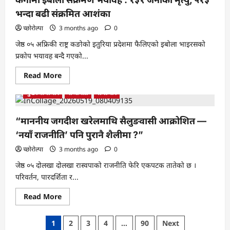
मीनबहादुर
गुरुङको
भन्दा बढी संक्रमित आशंका
जग्गा
प्रस्ताव
च्छोरोल्पा
3 months ago
0
अन्ततः
फिर्ता
जेष्ठ ०५ अफ्रिकी राष्ट्र कङोको इतुरिया प्रदेशमा फैलिएको इबोला भाइरसको
प्रकोप भयावह बन्दै गएको...
Read
Read More
more
about
मुख्य समाचार
राजनिती
समाचार
कंगोमा
इबोला
संक्रमण
भयावह
“माननीय जगदीश खरेलमाथि सैलुङवासी आक्रोशित —
:
१३१
‘नयाँ राजनीति’ पनि पुरानै शैलीमा ?”
जनाको
मृत्यु,
च्छोरोल्पा
3 months ago
0
५१३
भन्दा
जेष्ठ ०५ दोलखा दोलखा रास्वपाको राजनीति फेरि एकपटक तातेको छ ।
बढी
संक्रमित
परिवर्तन, पारदर्शिता र...
आशंका
Read
Read More
more
about
“माननीय
Posts
1
2
3
4
…
90
Next
जगदीश