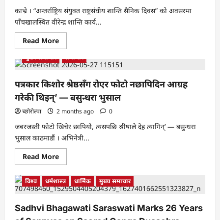
माग
काभ्रे । “अन्तर्राष्ट्रिय संयुक्त राष्ट्रसंघीय शान्ति सैनिक दिवस” को अवसरमा
पाँचखालस्थित वीरेन्द्र शान्ति कार्य...
Read
Read More
more
about
मुख्य समाचार
समाचार
संयुक्त
राष्ट्रसंघीय
शान्ति
सैनिक
पत्रकार किशोर श्रेष्ठसँग रोएर फोटो नछापिदिन आग्रह
दिवसमा
वीरगति
गरेकी थिइन्’ — बसुन्धरा भुसाल
प्राप्त
सैनिकका
च्छोरोल्पा
2 months ago
0
परिवार
सम्मानित
जबरजस्ती फोटो खिचेर छापियो, त्यसपछि श्रीषाले देह त्यागिन्’ — बसुन्धरा
भुसाल काठमाडौं । अभिनेत्री...
Read
Read More
more
about
पत्रकार
विश्व
धर्मशास्त्र
धार्मिक
मुख्य समाचार
किशोर
श्रेष्ठसँग
रोएर
फोटो
Sadhvi Bhagawati Saraswati Marks 26 Years
नछापिदिन
आग्रह