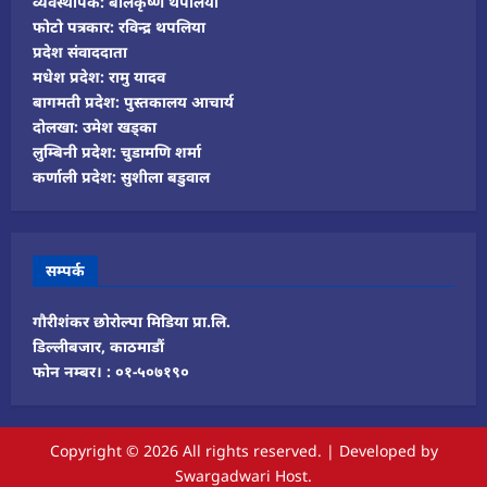
व्यवस्थापक: बालकृष्ण थपलिया
फोटो पत्रकार: रविन्द्र थपलिया
प्रदेश संवाददाता
मधेश प्रदेश: रामु यादव
बागमती प्रदेश: पुस्तकालय आचार्य
दोलखा: उमेश खड्का
लुम्बिनी प्रदेश: चुडामणि शर्मा
कर्णाली प्रदेश: सुशीला बडुवाल
सम्पर्क
गौरीशंकर छोरोल्पा मिडिया प्रा.लि.
डिल्लीबजार, काठमाडौं
फोन नम्बर। : ०१-५०७१९०
Copyright © 2026 All rights reserved.
|
Developed
by
Swargadwari Host.