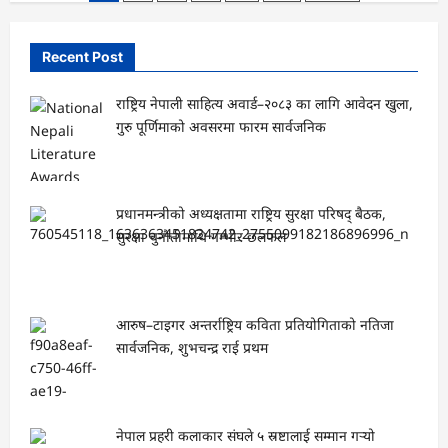
खरेलमाथि
pagination
सैलुङवासी
आक्रोशित
—
Recent Post
‘नयाँ
राजनीति’
पनि
पुरानै
राष्ट्रिय नेपाली साहित्य अवार्ड–२०८३ का लागि आवेदन खुला,
शैलीमा
गुरु पूर्णिमाको अवसरमा फारम सार्वजनिक
?”
प्रधानमन्त्रीको अध्यक्षतामा राष्ट्रिय सुरक्षा परिषद् बैठक,
सुरक्षा चुनौतीमाथि गम्भीर छलफल
आरुष–टाइगर अन्तर्राष्ट्रिय कविता प्रतियोगिताको नतिजा
सार्वजनिक, शुभचन्द्र राई प्रथम
नेपाल प्रहरी कलाकार संघले ५ स्रष्टालाई सम्मान गर्‍यो