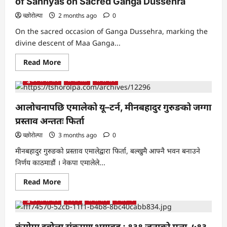
of Sannyas on Sacred Ganga Dussehra
गरेकी
थिइन्’
च्छोरोल्पा
2 months ago
0
—
बसुन्धरा
On the sacred occasion of Ganga Dussehra, marking the
भुसाल
divine descent of Maa Ganga...
Read
Read More
more
about
मुख्य समाचार
राजनिती
समाचार
Sadhvi
Bhagawati
Saraswati
Marks
आलोचनापछि एमालेको यू–टर्न, मीनबहादुर गुरुङको जग्गा
26
Years
प्रस्ताव अन्ततः फिर्ता
of
Sannyas
च्छोरोल्पा
3 months ago
0
on
Sacred
मीनबहादुर गुरुङको प्रस्ताव एमालेद्वारा फिर्ता, बल्खुमै आफ्नै भवन बनाउने
Ganga
Dussehra
निर्णय काठमाडौं । नेकपा एमालेले...
Read
Read More
more
about
मुख्य समाचार
विश्व
समाचार
स्वास्थ्य
आलोचनापछि
एमालेको
यू–
टर्न,
कंगोमा इबोला संक्रमण भयावह : १३१ जनाको मृत्यु, ५१३