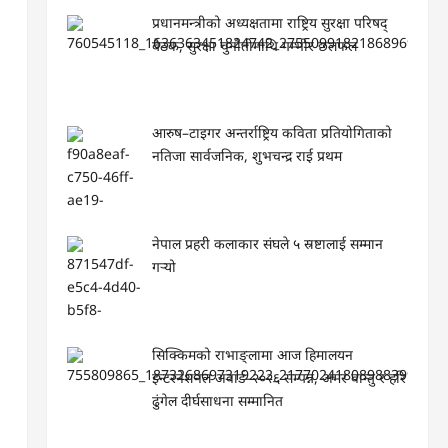
प्रधानमन्त्रीको अध्यक्षतामा राष्ट्रिय सुरक्षा परिषद्
बैठक, सुरक्षा चुनौतीमाथि गम्भीर छलफल
आरुष–टाइगर अन्तर्राष्ट्रिय कविता प्रतियोगिताको
नतिजा सार्वजनिक, शुभचन्द्र राई प्रथम
नेपाल प्रहरी कलाकार संघले ५ स्रष्टालाई सम्मान
गर्‍यो
सिक्किमको राभाङ्लामा आज हिमालयन
इन्टरनेशनल अवार्ड–२०२६ सम्पन्न, अमर वान्तु र हरि
ढुंगेल दीर्घसाधना सम्मानित