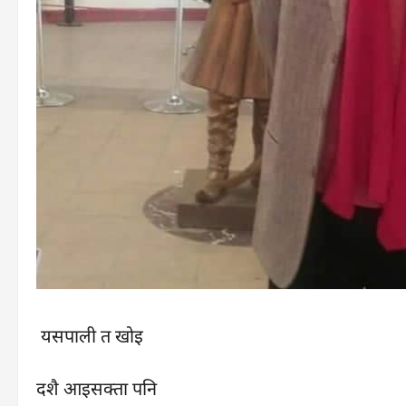
यसपाली त खोइ
दशै आइसक्ता पनि