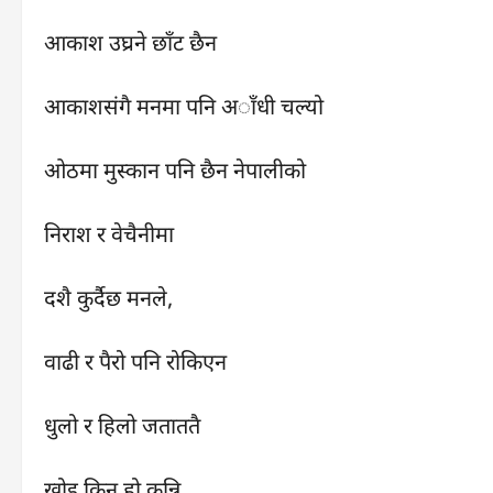
आकाश उघ्रने छाँट छैन
आकाशसंगै मनमा पनि अाँधी चल्यो
ओठमा मुस्कान पनि छैन नेपालीको
निराश र वेचैनीमा
दशै कुर्दैछ मनले,
वाढी र पैरो पनि रोकिएन
धुलो र हिलो जताततै
खोइ किन हो कुन्नि