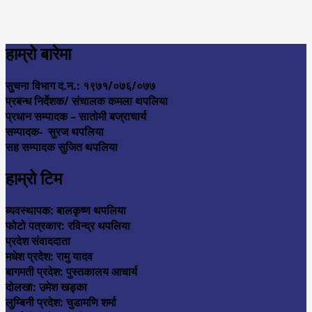
हाम्रो बारेमा
सुचना विभाग द.न.: १९७१/०७६/०७७
प्रबन्ध निर्देशक/ संचालक कमला थपलिया
प्रधान सम्पादक – सातोमी बज्राचार्य
सम्पादक- सुरज थपलिया
सह सम्पादक सुजित थपलिया
हाम्रो टिम
व्यवस्थापक: बालकृष्ण थपलिया
फोटो पत्रकार: रविन्द्र थपलिया
प्रदेश संवाददाता
मधेश प्रदेश: रामु यादव
बागमती प्रदेश: पुस्तकालय आचार्य
दोलखा: उमेश खड्का
लुम्बिनी प्रदेश: चुडामणि शर्मा