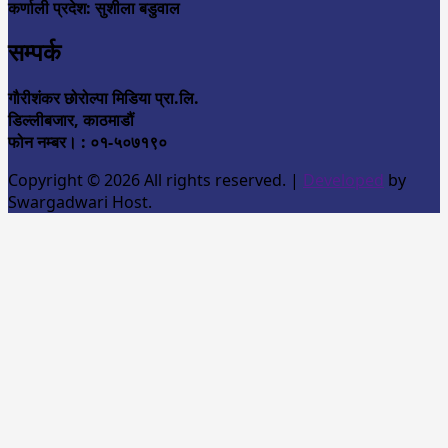
कर्णाली प्रदेश: सुशीला बडुवाल
सम्पर्क
गौरीशंकर छोरोल्पा मिडिया प्रा.लि.
डिल्लीबजार, काठमाडौं
फोन नम्बर। : ०१-५०७१९०
Copyright © 2026 All rights reserved.
|
Developed
by
Swargadwari Host.