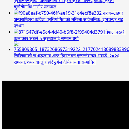
प्रधानमन्त्रीको अध्यक्षतामा राष्ट्रिय सुरक्षा परिषद् बैठक, सुरक्षा
चुनौतीमाथि गम्भीर छलफल
आरुष–टाइगर
अन्तर्राष्ट्रिय कविता प्रतियोगिताको नतिजा सार्वजनिक, शुभचन्द्र राई
प्रथम
नेपाल प्रहरी
कलाकार संघले ५ स्रष्टालाई सम्मान गर्‍यो
सिक्किमको राभाङ्लामा आज हिमालयन इन्टरनेशनल अवार्ड–२०२६
सम्पन्न, अमर वान्तु र हरि ढुंगेल दीर्घसाधना सम्मानित