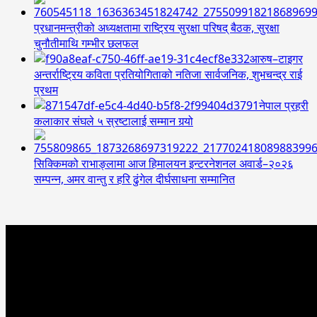
प्रधानमन्त्रीको अध्यक्षतामा राष्ट्रिय सुरक्षा परिषद् बैठक, सुरक्षा
चुनौतीमाथि गम्भीर छलफल
आरुष–टाइगर
अन्तर्राष्ट्रिय कविता प्रतियोगिताको नतिजा सार्वजनिक, शुभचन्द्र राई
प्रथम
नेपाल प्रहरी
कलाकार संघले ५ स्रष्टालाई सम्मान गर्‍यो
सिक्किमको राभाङ्लामा आज हिमालयन इन्टरनेशनल अवार्ड–२०२६
सम्पन्न, अमर वान्तु र हरि ढुंगेल दीर्घसाधना सम्मानित