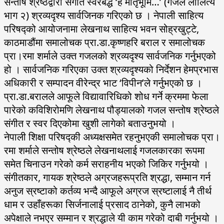
सन्तोष श्रेष्ठद्वारा संगीत स्वरबद्ध ‘हे मातृभूमि…’ (गजल लालित्य
भाग २) श्रव्यदृश्य सार्वजिनक गरिएको छ । नेपाली साहित्य
परिषद्को आयोजनामा लेखनाथ साहित्य भवन सोह्रखुट्टे,
काठमाडौंमा समालोचक प्रा.डा.कृष्णहरि बराल र समालोचक
प्रा।रमा शर्माले उक्त गजलको श्रव्यदृश्य सार्वजनिक गर्नुभएको
हो । सार्वजनिक गरिएका उक्त श्रव्यदृश्यको निर्देशन हेमप्रभास
अधिकारी र सम्पादन वीरेन्द्र भाट ‘विपीन’ले गर्नुभएको छ ।
प्रा.डा.बरालले आफूले विद्यावारिधिको शोध गर्ने क्रममा फेला
पारेको कविशिरोमणि लेखनाथ पौड्यालको गजल सन्तोष श्रेष्ठले
संगीत र स्वर दिएकोमा खुशी लागेको बताउनुभयो ।
नेपाली शिक्षा परिषद्की अध्यक्षसमेत रहनुभएकी समालोचक प्रा।
रमा शर्माले सन्तोष श्रेष्ठले लेखनाथलाई गजलकारका रूपमा
समेत चिनाउन गरेको कर्म सराहनीय भएको जिकिर गर्नुभयो ।
संगीतकार, गायक श्रेष्ठले अग्रजहरूप्रति श्रद्धा, सम्मान गर्न
अनुज स्रष्टाको कर्तव्य भन्दै आफूले अग्रज स्रष्टालाई नै तीर्थ
धाम र उहाँहरूका सिर्जनालाई प्रसाद ठानेको, कुनै लाभको
अपेक्षाले नभएर सम्मान र श्रद्धाले यी काम गरेको दाबी गर्नुभयो ।