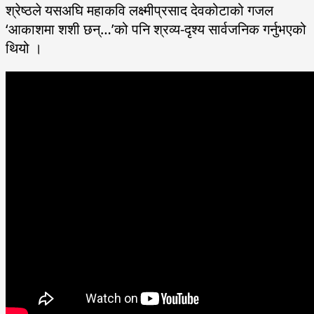
श्रेष्ठले यसअघि महाकवि लक्ष्मीप्रसाद देवकोटाको गजल
‘आकाशमा शशी छन्…’को पनि श्रव्य-दृश्य सार्वजनिक गर्नुभएको
थियो ।