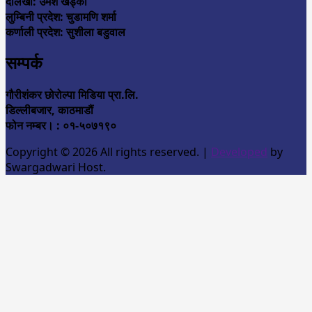
दोलखा: उमेश खड्का
लुम्बिनी प्रदेश: चुडामणि शर्मा
कर्णाली प्रदेश: सुशीला बडुवाल
सम्पर्क
गौरीशंकर छोरोल्पा मिडिया प्रा.लि.
डिल्लीबजार, काठमाडौं
फोन नम्बर। : ०१-५०७१९०
Copyright © 2026 All rights reserved.
|
Developed
by
Swargadwari Host.