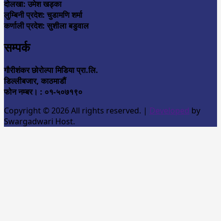
दोलखा: उमेश खड्का
लुम्बिनी प्रदेश: चुडामणि शर्मा
कर्णाली प्रदेश: सुशीला बडुवाल
सम्पर्क
गौरीशंकर छोरोल्पा मिडिया प्रा.लि.
डिल्लीबजार, काठमाडौं
फोन नम्बर। : ०१-५०७१९०
Copyright © 2026 All rights reserved.
|
Developed
by
Swargadwari Host.