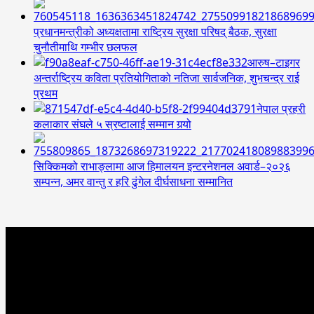
प्रधानमन्त्रीको अध्यक्षतामा राष्ट्रिय सुरक्षा परिषद् बैठक, सुरक्षा
चुनौतीमाथि गम्भीर छलफल
आरुष–टाइगर
अन्तर्राष्ट्रिय कविता प्रतियोगिताको नतिजा सार्वजनिक, शुभचन्द्र राई
प्रथम
नेपाल प्रहरी
कलाकार संघले ५ स्रष्टालाई सम्मान गर्‍यो
सिक्किमको राभाङ्लामा आज हिमालयन इन्टरनेशनल अवार्ड–२०२६
सम्पन्न, अमर वान्तु र हरि ढुंगेल दीर्घसाधना सम्मानित