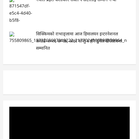
सिक्किमको राभाङ्लामा आज हिमालयन इन्टरनेशनल
अवार्ड–२०२६ सम्पन्न, अमर वान्तु र हरि ढुंगेल दीर्घसाधना
सम्मानित