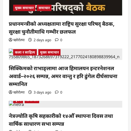
मुख्य समाचार
समाचार
प्रधानमन्त्रीको अध्यक्षतामा राष्ट्रिय सुरक्षा परिषद् बैठक,
सुरक्षा चुनौतीमाथि गम्भीर छलफल
च्छोरोल्पा
2 days ago
0
कला र साहित्य
मुख्य समाचार
सिक्किमको राभाङ्लामा आज हिमालयन इन्टरनेशनल
अवार्ड–२०२६ सम्पन्न, अमर वान्तु र हरि ढुंगेल दीर्घसाधना
सम्मानित
च्छोरोल्पा
3 days ago
0
कृषि
समाचार
नेत्रज्योति कृषि सहकारीको १४औँ स्थापना दिवस तथा
वार्षिक साधारण सभा सम्पन्न