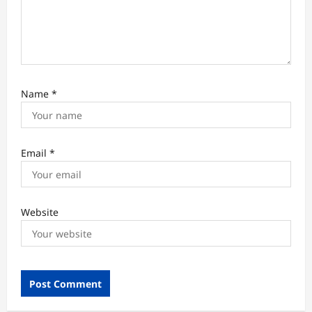
o
n
Name
*
Email
*
Website