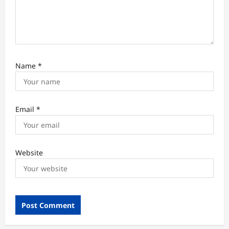
i
o
n
Name
*
Email
*
Website