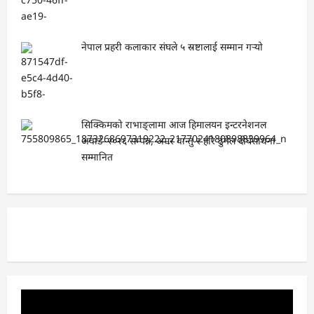
नेपाल प्रहरी कलाकार संघले ५ स्रष्टालाई सम्मान गर्‍यो
सिक्किमको राभाङ्लामा आज हिमालयन इन्टरनेशनल
अवार्ड–२०२६ सम्पन्न, अमर वान्तु र हरि ढुंगेल दीर्घसाधना
सम्मानित