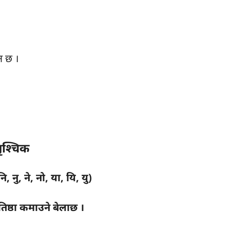
न छ ।
ृश्चिक
ि, नु, ने, नो, या, यि, यु)
तिष्ठा कमाउने बेलाछ ।