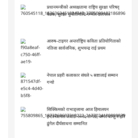
प्रधानमन्त्रीको अध्यक्षतामा राष्ट्रिय सुरक्षा परिषद्
बैठक, सुरक्षा चुनौतीमाथि गम्भीर छलफल
आरुष–टाइगर अन्तर्राष्ट्रिय कविता प्रतियोगिताको
नतिजा सार्वजनिक, शुभचन्द्र राई प्रथम
नेपाल प्रहरी कलाकार संघले ५ स्रष्टालाई सम्मान
गर्‍यो
सिक्किमको राभाङ्लामा आज हिमालयन
इन्टरनेशनल अवार्ड–२०२६ सम्पन्न, अमर वान्तु र हरि
ढुंगेल दीर्घसाधना सम्मानित