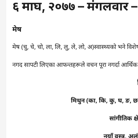
६ माघ, २०७७ – मंगलवा
मेष
मेष (चु, चे, चो, ला, लि, लु, ले, लो, अ)स्वास्थ्यको भने विशे
नगद सापटी लिएका आफन्तहरूले वचन पूरा नगर्दा आर्थि
मिथुन (का, कि, कु, घ, ङ, छ
सांगीतिक क्ष
नयाँ वस्त्र, अल