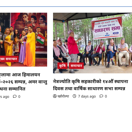
ुख्य समाचार
कृषि
समाचार
ङ्लामा आज हिमालयन
नेत्रज्योति कृषि सहकारीको १४औँ स्थापना
–२०२६ सम्पन्न, अमर वान्तु
दिवस तथा वार्षिक साधारण सभा सम्पन्न
साधना सम्मानित
च्छोरोल्पा
7 days ago
0
ys ago
0