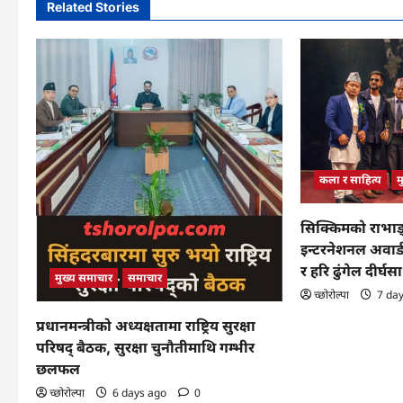
Related Stories
कला र साहित्य
म
सिक्किमको राभा
इन्टरनेशनल अवार्ड
र हरि ढुंगेल दीर्घ
मुख्य समाचार
समाचार
च्छोरोल्पा
7 da
प्रधानमन्त्रीको अध्यक्षतामा राष्ट्रिय सुरक्षा
परिषद् बैठक, सुरक्षा चुनौतीमाथि गम्भीर
छलफल
च्छोरोल्पा
6 days ago
0