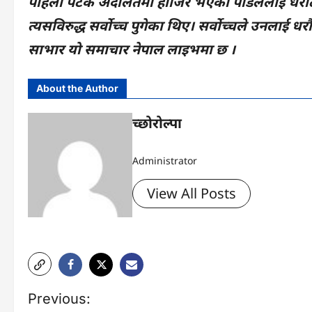
पहिलो पटक अदालतमा हाजिर भएका पौडेललाई धरौटी 
त्यसविरुद्ध सर्वोच्च पुगेका थिए। सर्वोच्चले उनलाई ध
साभार यो समाचार नेपाल लाइभमा छ ।
About the Author
च्छोरोल्पा
Administrator
View All Posts
P
Previous: