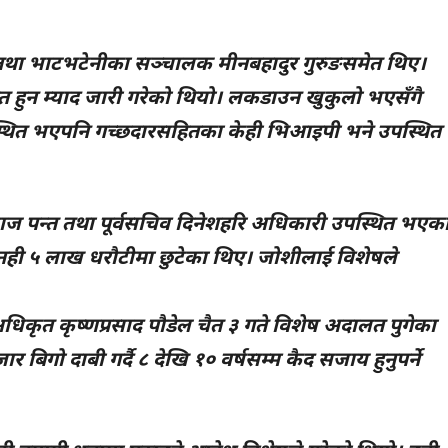
दार तथा भाटभटेनीका सञ्चालक मीनबहादुर गुरुङसमेत थिए।
 हुन म्याद जारी गरेको थियो। लकडाउन खुकुलो भएसँगै
थित भएपनि गच्छदारसहितका केही भिआइपी भने उपस्थित
ी र छविराज पन्त तथा पूर्वसचिव दिनेशहरि अधिकारी उपस्थित भएक
ही ५ लाख धरौटीमा छुटेका थिए। जोशीलाई विशेषले
िकृत कृष्णप्रसाद पौडेल चैत ३ गते विशेष अदालत पुगेका
िगो दाबी गर्दै ८ देखि १० वर्षसम्म कैद सजाय हुनुपर्ने