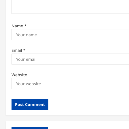
i
o
Name
*
n
Email
*
Website