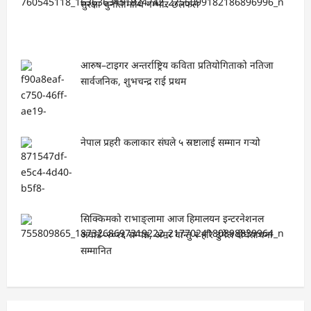
सुरक्षा चुनौतीमाथि गम्भीर छलफल
आरुष–टाइगर अन्तर्राष्ट्रिय कविता प्रतियोगिताको नतिजा
सार्वजनिक, शुभचन्द्र राई प्रथम
नेपाल प्रहरी कलाकार संघले ५ स्रष्टालाई सम्मान गर्‍यो
सिक्किमको राभाङ्लामा आज हिमालयन इन्टरनेशनल
अवार्ड–२०२६ सम्पन्न, अमर वान्तु र हरि ढुंगेल दीर्घसाधना
सम्मानित