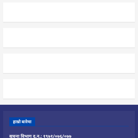
हाम्रो बारेमा
सुचना विभाग द.न.: १९७१/०७६/०७७