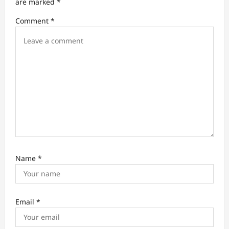
are marked
*
i
Comment
*
g
a
t
i
o
n
Name
*
Email
*