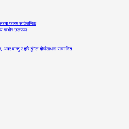
अवसरमा फारम सार्वजनिक
ीमाथि गम्भीर छलफल
र वान्तु र हरि ढुंगेल दीर्घसाधना सम्मानित