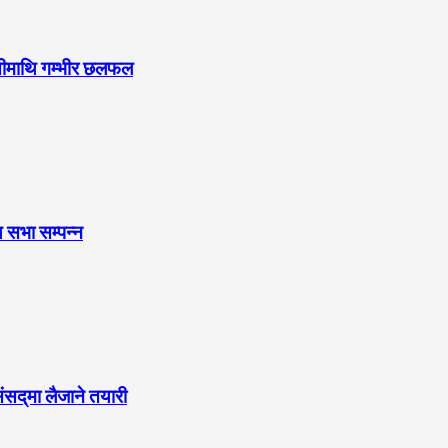
ुनौतीमाथि गम्भीर छलफल
 सभा सम्पन्न
ंसद्‌मा लैजाने तयारी