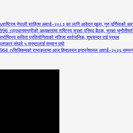
राष्ट्रिय नेपाली साहित्य अवार्ड–२०८३ का लागि आवेदन खुला, गुरु पूर्णिमाको 
प्रधानमन्त्रीको अध्यक्षतामा राष्ट्रिय सुरक्षा परिषद् बैठक, सुरक्षा चुनौत
र्राष्ट्रिय कविता प्रतियोगिताको नतिजा सार्वजनिक, शुभचन्द्र राई प्रथम
लाकार संघले ५ स्रष्टालाई सम्मान गर्‍यो
सिक्किमको राभाङ्लामा आज हिमालयन इन्टरनेशनल अवार्ड–२०२६ सम्पन्न, अम