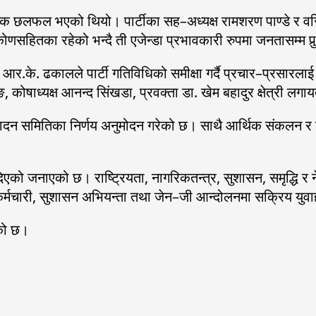
पक छलफल भएको थियो। पार्टीका सह–अध्यक्ष रामशरण पाण्डे र वरिष्ठ न
िकोणसहितका रहेको भन्दै ती एजेन्डा प्रभावकारी रुपमा जनतासम्म पुर
 र आर.के. ढकालले पार्टी गतिविधिको समीक्षा गर्दै प्रचार–प्रसार
गुरुङ, कोषाध्यक्ष आनन्द सिंखडा, प्रवक्ता डा. खेम बहादुर क्षेत्र
यसम्पादन समितिका निर्णय अनुमोदन गरेको छ। साथै आर्थिक संकलन र ले
री दिएको जनाएको छ। राष्ट्रियता, नागरिकतन्त्र, सुशासन, समृद्धि र ने
र्व उच्च कर्मचारी, सुशासन अभियन्ता तथा जेन–जी आन्दोलनमा सक्रिय 
ेको छ।