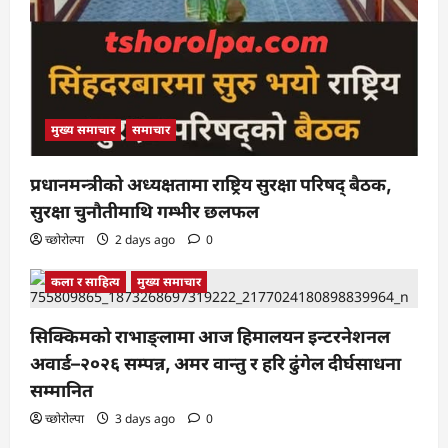
मुख्य समाचार
समाचार
प्रधानमन्त्रीको अध्यक्षतामा राष्ट्रिय सुरक्षा परिषद् बैठक,
सुरक्षा चुनौतीमाथि गम्भीर छलफल
च्छोरोल्पा
2 days ago
0
कला र साहित्य
मुख्य समाचार
सिक्किमको राभाङ्लामा आज हिमालयन इन्टरनेशनल
अवार्ड–२०२६ सम्पन्न, अमर वान्तु र हरि ढुंगेल दीर्घसाधना
सम्मानित
च्छोरोल्पा
3 days ago
0
मुख्य समाचार
समाचार