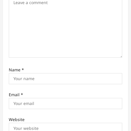
a
t
i
o
n
Name
*
Email
*
Website