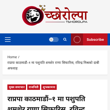
Skip
to
content
Subscribe
Primary
Menu
Home
राप्रपा काठमाडौं–१ मा पशुपति शमशेर राणा सिफारिस, रविन्द्र मिश्रको दाबी
अफवाह
मुख्य समाचार
राजनिती
शुभकामना
राप्रपा काठमाडौं–१ मा पशुपति
शमशेर राणा सिफारिस, रविन्द्र