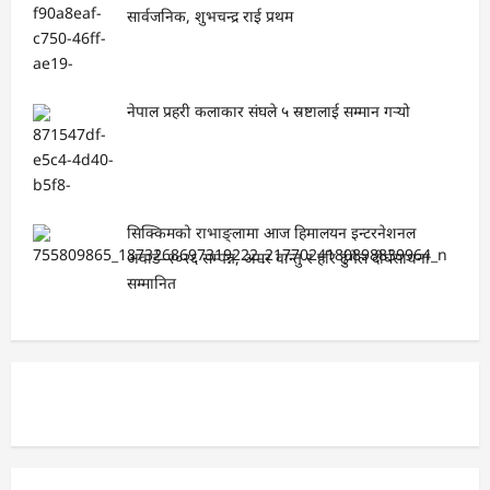
सार्वजनिक, शुभचन्द्र राई प्रथम
नेपाल प्रहरी कलाकार संघले ५ स्रष्टालाई सम्मान गर्‍यो
सिक्किमको राभाङ्लामा आज हिमालयन इन्टरनेशनल
अवार्ड–२०२६ सम्पन्न, अमर वान्तु र हरि ढुंगेल दीर्घसाधना
सम्मानित