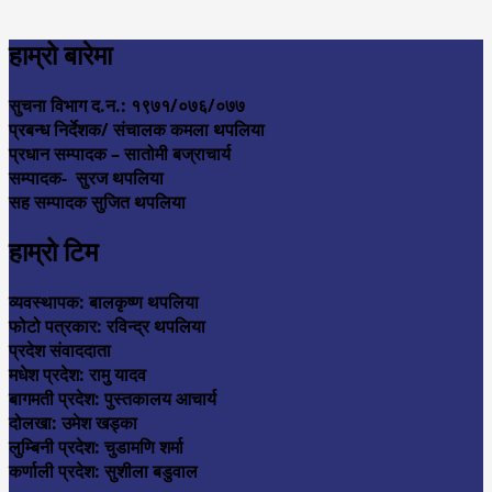
हाम्रो बारेमा
सुचना विभाग द.न.: १९७१/०७६/०७७
प्रबन्ध निर्देशक/ संचालक कमला थपलिया
प्रधान सम्पादक – सातोमी बज्राचार्य
सम्पादक- सुरज थपलिया
सह सम्पादक सुजित थपलिया
हाम्रो टिम
व्यवस्थापक: बालकृष्ण थपलिया
फोटो पत्रकार: रविन्द्र थपलिया
प्रदेश संवाददाता
मधेश प्रदेश: रामु यादव
बागमती प्रदेश: पुस्तकालय आचार्य
दोलखा: उमेश खड्का
लुम्बिनी प्रदेश: चुडामणि शर्मा
कर्णाली प्रदेश: सुशीला बडुवाल