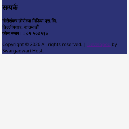
सम्पर्क
गौरीशंकर छोरोल्पा मिडिया प्रा.लि.
डिल्लीबजार, काठमाडौं
फोन नम्बर। : ०१-५०७१९०
Copyright © 2026 All rights reserved.
|
Developed
by
Swargadwari Host.