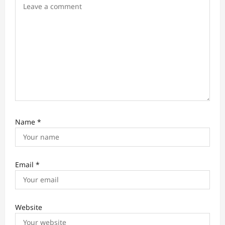
a
t
i
o
n
Name
*
Email
*
Website