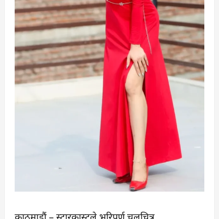
काठमाडौं – स्टारकास्टले भरिपूर्ण चलचित्र