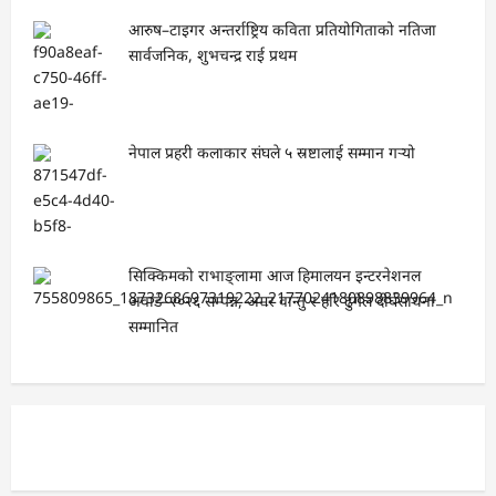
आरुष–टाइगर अन्तर्राष्ट्रिय कविता प्रतियोगिताको नतिजा
सार्वजनिक, शुभचन्द्र राई प्रथम
नेपाल प्रहरी कलाकार संघले ५ स्रष्टालाई सम्मान गर्‍यो
सिक्किमको राभाङ्लामा आज हिमालयन इन्टरनेशनल
अवार्ड–२०२६ सम्पन्न, अमर वान्तु र हरि ढुंगेल दीर्घसाधना
सम्मानित