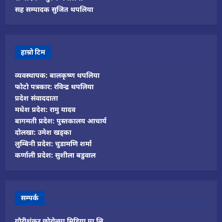
सह सम्पादक सुजित थपलिया
हाम्रो टिम
व्यवस्थापक: बालकृष्ण थपलिया
फोटो पत्रकार: रविन्द्र थपलिया
प्रदेश संवाददाता
मधेश प्रदेश: रामु यादव
बागमती प्रदेश: पुस्तकालय आचार्य
दोलखा: उमेश खड्का
लुम्बिनी प्रदेश: चुडामणि शर्मा
कर्णाली प्रदेश: सुशीला बडुवाल
सम्पर्क
गौरीशंकर छोरोल्पा मिडिया प्रा.लि.