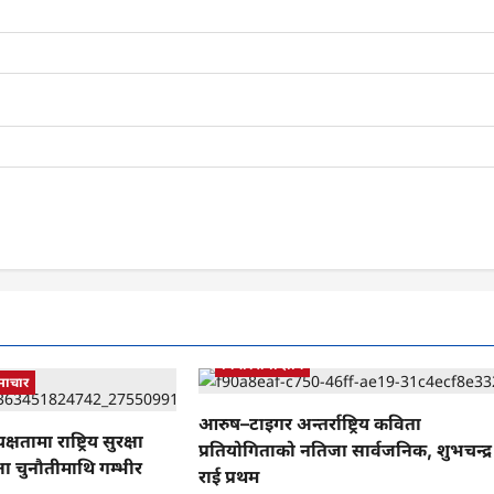
कबिता
कला र साहित्य
देश प्रेमी
बिचार तथा ज्ञान
माचार
आरुष–टाइगर अन्तर्राष्ट्रिय कविता
क्षतामा राष्ट्रिय सुरक्षा
प्रतियोगिताको नतिजा सार्वजनिक, शुभचन्द्र
्षा चुनौतीमाथि गम्भीर
राई प्रथम