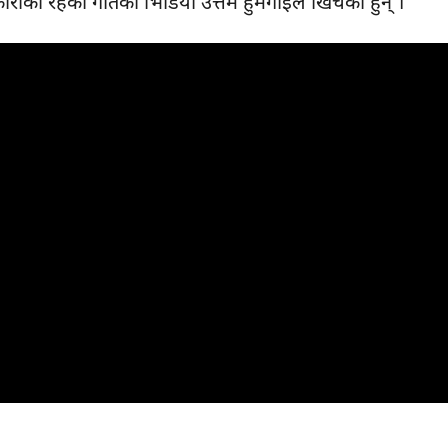
रीको रहेको गीतको भिडियो उत्तम हुमगाईंले खिचेका हुन् ।