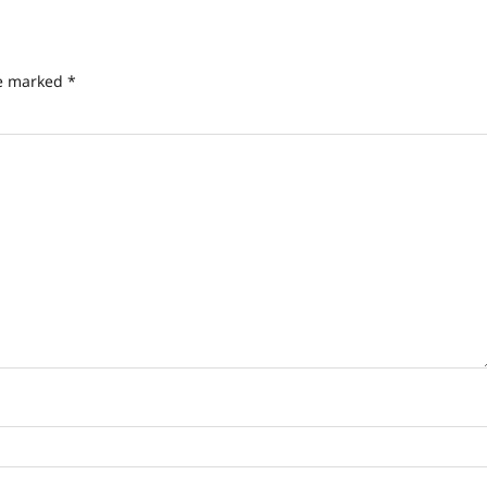
re marked
*