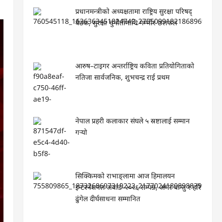
प्रधानमन्त्रीको अध्यक्षतामा राष्ट्रिय सुरक्षा परिषद्
बैठक, सुरक्षा चुनौतीमाथि गम्भीर छलफल
आरुष–टाइगर अन्तर्राष्ट्रिय कविता प्रतियोगिताको
नतिजा सार्वजनिक, शुभचन्द्र राई प्रथम
नेपाल प्रहरी कलाकार संघले ५ स्रष्टालाई सम्मान
गर्‍यो
सिक्किमको राभाङ्लामा आज हिमालयन
इन्टरनेशनल अवार्ड–२०२६ सम्पन्न, अमर वान्तु र हरि
ढुंगेल दीर्घसाधना सम्मानित