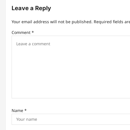
Leave a Reply
n
Your email address will not be published.
Required fields a
a
Comment
*
v
i
g
a
t
i
Name
*
o
n