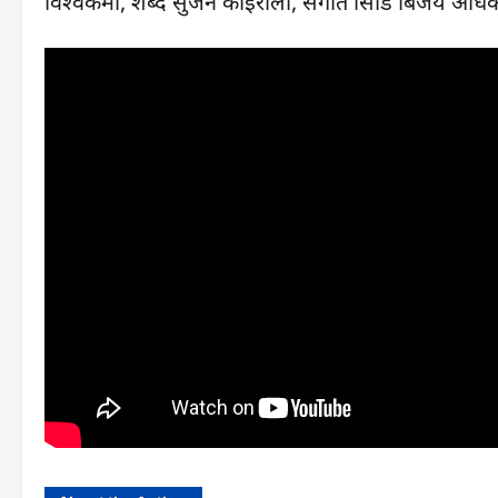
विश्वकर्मा, शब्द सुजन कोइराला, संगीत सिडि बिजय अधिका