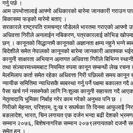
गर्नु पर्छ ।
आम उपभोत्तालाई आफ्नो अधिकारको बारेमा जानकारी गराउन पाए नेप
बिकासमा फड्को मारेमो बताए ।
सरकारले राष्ट्रपति रामचन्द्र पौडेलले भारतमा गराएको आफ्नो उपच
अधिवत्ता गिरीले अनलाईन नबिकरण, पत्रकारलाई कोभिड खोपम
छन् । कानूनको सिद्धान्तमै कानूनको अज्ञानता क्षम्य नहुने भन्ने ब
बिदेशीले समेत नेपालको कानूनको बारेमा जानकारी आवश्यक भईरहे
कानुनी साक्षरता अभियान अन्र्तगत अधिवत्ता गिरीले बिभिन्न स्थ
तथा संञ्चारमाध्यमबाट नियमित रुपमा कानून सम्बन्धी लेख रचना त
मेलमिलाप कर्ता समेत रहेका अधिवत्ता गिरी पछिल्लो समय कानून 
न्यायीक समितिमा न्याधिसकै ब्यबस्था गर्नु पर्ने पक्षमा बका
पैसा खर्च गर्न नसक्नेको लागि निःशुल्क कानुनी सहायता गदै आए
नेतृत्वदायि भूमिका निर्बाह गरेर काम गरेको अनुभव पनि छ ।
गिरीको मेहनत, परिश्रम, दुःख र सघर्षका ति दिनमा आफुलाइै निरन
बङलादेश, भारत, चिन लगायत एक दर्जन भन्दा बढी देशको भ्रमण गर
सम्मान २०७६, बिशेषनागरिक सम्मान २०७९लगायतको दजनौ सम्मान
समेत हुन् ।