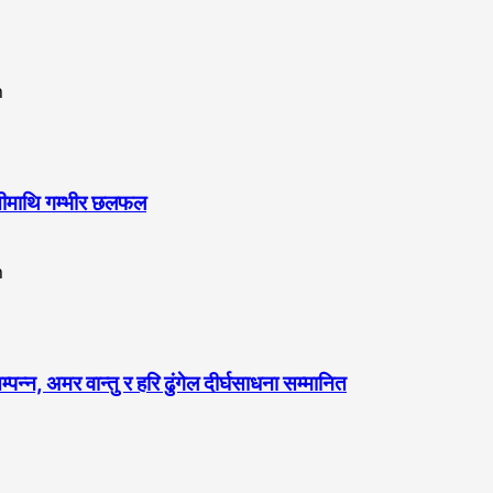
ुनौतीमाथि गम्भीर छलफल
, अमर वान्तु र हरि ढुंगेल दीर्घसाधना सम्मानित