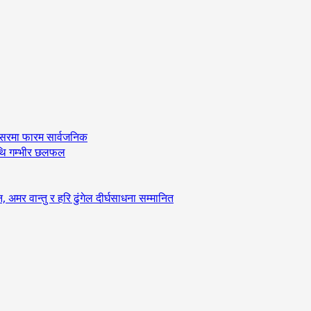
अवसरमा फारम सार्वजनिक
ीमाथि गम्भीर छलफल
र वान्तु र हरि ढुंगेल दीर्घसाधना सम्मानित