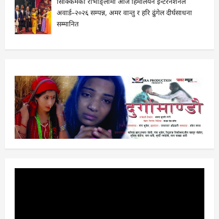
सिक्किमको राभाङ्लामा आज हिमालयन इन्टरनेशनल
अवार्ड–२०२६ सम्पन्न, अमर वान्तु र हरि ढुंगेल दीर्घसाधना
सम्मानित