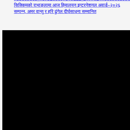
सिक्किमको राभाङ्लामा आज हिमालयन इन्टरनेशनल अवार्ड–२०२६
सम्पन्न, अमर वान्तु र हरि ढुंगेल दीर्घसाधना सम्मानित