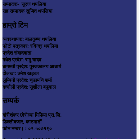
सम्पादक- सुरज थपलिया
सह सम्पादक सुजित थपलिया
हाम्रो टिम
व्यवस्थापक: बालकृष्ण थपलिया
फोटो पत्रकार: रविन्द्र थपलिया
प्रदेश संवाददाता
मधेश प्रदेश: रामु यादव
बागमती प्रदेश: पुस्तकालय आचार्य
दोलखा: उमेश खड्का
लुम्बिनी प्रदेश: चुडामणि शर्मा
कर्णाली प्रदेश: सुशीला बडुवाल
सम्पर्क
गौरीशंकर छोरोल्पा मिडिया प्रा.लि.
डिल्लीबजार, काठमाडौं
फोन नम्बर। : ०१-५०७१९०