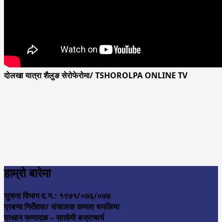
दोलखा यात्रा शैलुङ सेरोफेरोमा/ TSHOROLPA ONLINE TV
हाम्रो बारेमा
सुचना विभाग द.न.: १९७१/०७६/०७७
प्रबन्ध निर्देशक/ संचालक कमला थपलिया
प्रधान सम्पादक – सातोमी बज्राचार्य