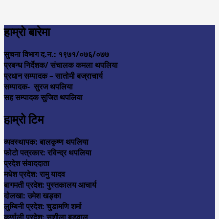
हाम्रो बारेमा
सुचना विभाग द.न.: १९७१/०७६/०७७
प्रबन्ध निर्देशक/ संचालक कमला थपलिया
प्रधान सम्पादक – सातोमी बज्राचार्य
सम्पादक- सुरज थपलिया
सह सम्पादक सुजित थपलिया
हाम्रो टिम
व्यवस्थापक: बालकृष्ण थपलिया
फोटो पत्रकार: रविन्द्र थपलिया
प्रदेश संवाददाता
मधेश प्रदेश: रामु यादव
बागमती प्रदेश: पुस्तकालय आचार्य
दोलखा: उमेश खड्का
लुम्बिनी प्रदेश: चुडामणि शर्मा
कर्णाली प्रदेश: सुशीला बडुवाल