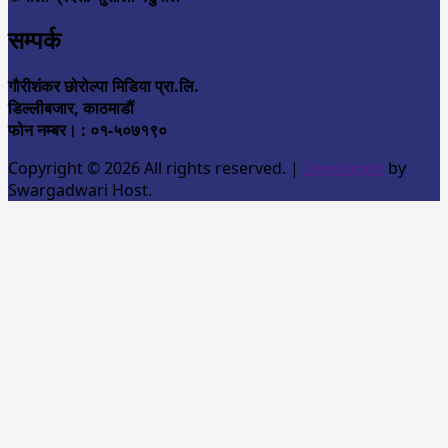
सम्पर्क
गौरीशंकर छोरोल्पा मिडिया प्रा.लि.
डिल्लीबजार, काठमाडौं
फोन नम्बर। : ०१-५०७१९०
Copyright © 2026 All rights reserved.
|
Developed
by
Swargadwari Host.