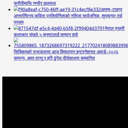
चुनौतीमाथि गम्भीर छलफल
आरुष–टाइगर
अन्तर्राष्ट्रिय कविता प्रतियोगिताको नतिजा सार्वजनिक, शुभचन्द्र राई
प्रथम
नेपाल प्रहरी
कलाकार संघले ५ स्रष्टालाई सम्मान गर्‍यो
सिक्किमको राभाङ्लामा आज हिमालयन इन्टरनेशनल अवार्ड–२०२६
सम्पन्न, अमर वान्तु र हरि ढुंगेल दीर्घसाधना सम्मानित