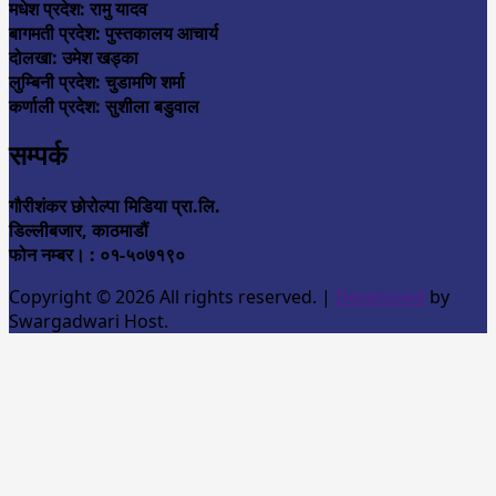
मधेश प्रदेश: रामु यादव
बागमती प्रदेश: पुस्तकालय आचार्य
दोलखा: उमेश खड्का
लुम्बिनी प्रदेश: चुडामणि शर्मा
कर्णाली प्रदेश: सुशीला बडुवाल
सम्पर्क
गौरीशंकर छोरोल्पा मिडिया प्रा.लि.
डिल्लीबजार, काठमाडौं
फोन नम्बर। : ०१-५०७१९०
Copyright © 2026 All rights reserved.
|
Developed
by
Swargadwari Host.