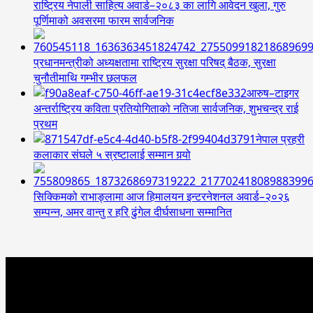
राष्ट्रिय नेपाली साहित्य अवार्ड–२०८३ का लागि आवेदन खुला, गुरु
पूर्णिमाको अवसरमा फारम सार्वजनिक
प्रधानमन्त्रीको अध्यक्षतामा राष्ट्रिय सुरक्षा परिषद् बैठक, सुरक्षा
चुनौतीमाथि गम्भीर छलफल
आरुष–टाइगर
अन्तर्राष्ट्रिय कविता प्रतियोगिताको नतिजा सार्वजनिक, शुभचन्द्र राई
प्रथम
नेपाल प्रहरी
कलाकार संघले ५ स्रष्टालाई सम्मान गर्‍यो
सिक्किमको राभाङ्लामा आज हिमालयन इन्टरनेशनल अवार्ड–२०२६
सम्पन्न, अमर वान्तु र हरि ढुंगेल दीर्घसाधना सम्मानित