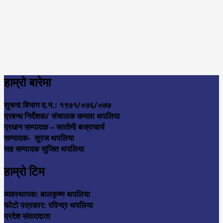
हाम्रो बारेमा
सुचना विभाग द.न.: १९७१/०७६/०७७
प्रबन्ध निर्देशक/ संचालक कमला थपलिया
प्रधान सम्पादक – सातोमी बज्राचार्य
सम्पादक- सुरज थपलिया
सह सम्पादक सुजित थपलिया
हाम्रो टिम
व्यवस्थापक: बालकृष्ण थपलिया
फोटो पत्रकार: रविन्द्र थपलिया
प्रदेश संवाददाता