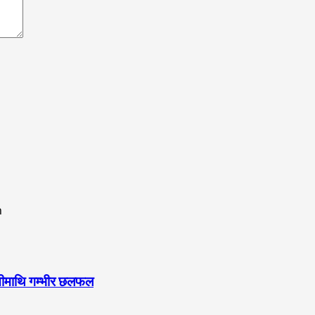
ुनौतीमाथि गम्भीर छलफल