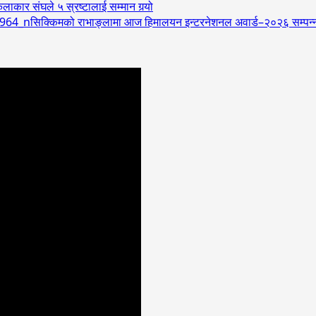
लाकार संघले ५ स्रष्टालाई सम्मान गर्‍यो
सिक्किमको राभाङ्लामा आज हिमालयन इन्टरनेशनल अवार्ड–२०२६ सम्पन्न, अम