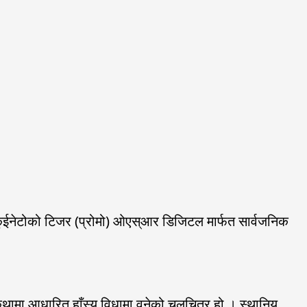
्र कुईनेटोको टिजर (प्रोमो) ओएस्आर डिजिटल मार्फत सार्वजनिक
कथामा आधारित हाँस्य विधामा वनेको चलचित्र हो । स्थानिय