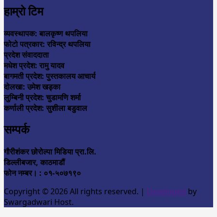
हाम्रो टिम
व्यवस्थापक: बालकृष्ण थपलिया
फोटो पत्रकार: रविन्द्र थपलिया
प्रदेश संवाददाता
मधेश प्रदेश: रामु यादव
बागमती प्रदेश: पुस्तकालय आचार्य
दोलखा: उमेश खड्का
लुम्बिनी प्रदेश: चुडामणि शर्मा
कर्णाली प्रदेश: सुशीला बडुवाल
सम्पर्क
गौरीशंकर छोरोल्पा मिडिया प्रा.लि.
डिल्लीबजार, काठमाडौं
फोन नम्बर। : ०१-५०७१९०
Copyright © 2026 All rights reserved.
|
Developed
by
Swargadwari Host.