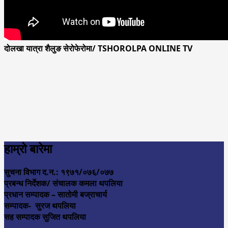
दोलखा यात्रा शैलुङ सेरोफेरोमा/ TSHOROLPA ONLINE TV
हाम्रो बारेमा
सुचना विभाग द.न.: १९७१/०७६/०७७
प्रबन्ध निर्देशक/ संचालक कमला थपलिया
प्रधान सम्पादक – सातोमी बज्राचार्य
सम्पादक- सुरज थपलिया
सह सम्पादक सुजित थपलिया