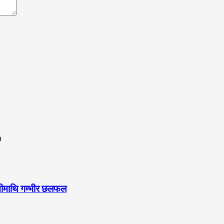
ुनौतीमाथि गम्भीर छलफल