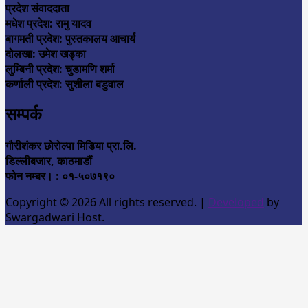
प्रदेश संवाददाता
मधेश प्रदेश: रामु यादव
बागमती प्रदेश: पुस्तकालय आचार्य
दोलखा: उमेश खड्का
लुम्बिनी प्रदेश: चुडामणि शर्मा
कर्णाली प्रदेश: सुशीला बडुवाल
सम्पर्क
गौरीशंकर छोरोल्पा मिडिया प्रा.लि.
डिल्लीबजार, काठमाडौं
फोन नम्बर। : ०१-५०७१९०
Copyright © 2026 All rights reserved.
|
Developed
by
Swargadwari Host.