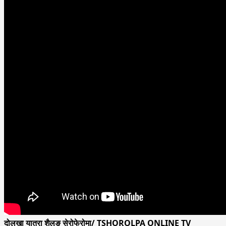
दोलखा यात्रा शैलुङ सेरोफेरोमा/ TSHOROLPA ONLINE TV