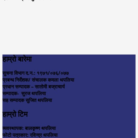
हाम्रो बारेमा
सुचना विभाग द.न.: १९७१/०७६/०७७
प्रबन्ध निर्देशक/ संचालक कमला थपलिया
प्रधान सम्पादक – सातोमी बज्राचार्य
सम्पादक- सुरज थपलिया
सह सम्पादक सुजित थपलिया
हाम्रो टिम
व्यवस्थापक: बालकृष्ण थपलिया
फोटो पत्रकार: रविन्द्र थपलिया