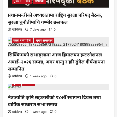
मुख्य समाचार
समाचार
प्रधानमन्त्रीको अध्यक्षतामा राष्ट्रिय सुरक्षा परिषद् बैठक,
सुरक्षा चुनौतीमाथि गम्भीर छलफल
च्छोरोल्पा
7 days ago
0
कला र साहित्य
मुख्य समाचार
सिक्किमको राभाङ्लामा आज हिमालयन इन्टरनेशनल
अवार्ड–२०२६ सम्पन्न, अमर वान्तु र हरि ढुंगेल दीर्घसाधना
सम्मानित
च्छोरोल्पा
1 week ago
0
कृषि
समाचार
नेत्रज्योति कृषि सहकारीको १४औँ स्थापना दिवस तथा
वार्षिक साधारण सभा सम्पन्न
च्छोरोल्पा
1 week ago
0