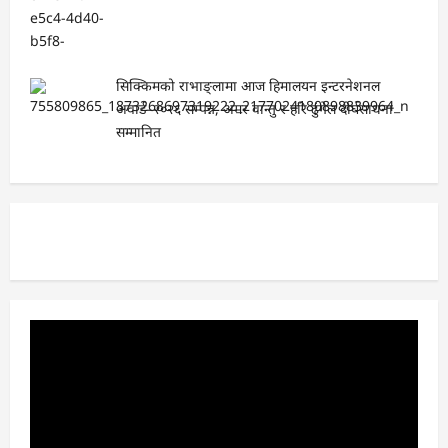
सिक्किमको राभाङ्लामा आज हिमालयन इन्टरनेशनल
अवार्ड–२०२६ सम्पन्न, अमर वान्तु र हरि ढुंगेल दीर्घसाधना
सम्मानित