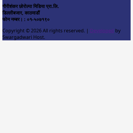
गौरीशंकर छोरोल्पा मिडिया प्रा.लि.
डिल्लीबजार, काठमाडौं
फोन नम्बर। : ०१-५०७१९०
Copyright © 2026 All rights reserved.
|
Developed
by
Swargadwari Host.