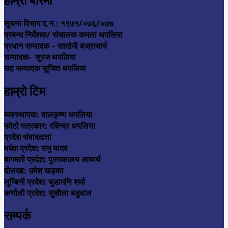
हाम्रो बारेमा
सुचना विभाग द.न.: १९७१/०७६/०७७
प्रबन्ध निर्देशक/ संचालक कमला थपलिया
प्रधान सम्पादक – सातोमी बज्राचार्य
सम्पादक- सुरज थपलिया
सह सम्पादक सुजित थपलिया
हाम्रो टिम
व्यवस्थापक: बालकृष्ण थपलिया
फोटो पत्रकार: रविन्द्र थपलिया
प्रदेश संवाददाता
मधेश प्रदेश: रामु यादव
बागमती प्रदेश: पुस्तकालय आचार्य
दोलखा: उमेश खड्का
लुम्बिनी प्रदेश: चुडामणि शर्मा
कर्णाली प्रदेश: सुशीला बडुवाल
सम्पर्क