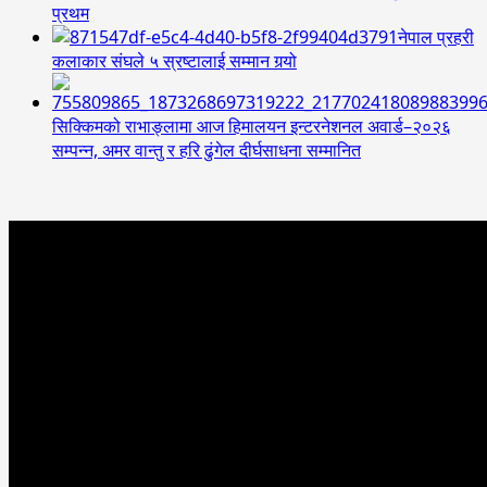
प्रथम
नेपाल प्रहरी
कलाकार संघले ५ स्रष्टालाई सम्मान गर्‍यो
सिक्किमको राभाङ्लामा आज हिमालयन इन्टरनेशनल अवार्ड–२०२६
सम्पन्न, अमर वान्तु र हरि ढुंगेल दीर्घसाधना सम्मानित