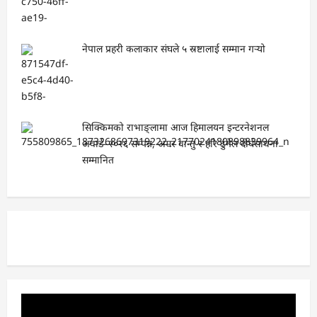
नेपाल प्रहरी कलाकार संघले ५ स्रष्टालाई सम्मान गर्‍यो
सिक्किमको राभाङ्लामा आज हिमालयन इन्टरनेशनल
अवार्ड–२०२६ सम्पन्न, अमर वान्तु र हरि ढुंगेल दीर्घसाधना
सम्मानित