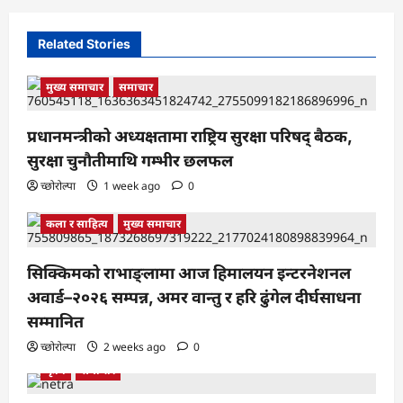
Related Stories
मुख्य समाचार
समाचार
प्रधानमन्त्रीको अध्यक्षतामा राष्ट्रिय सुरक्षा परिषद् बैठक,
सुरक्षा चुनौतीमाथि गम्भीर छलफल
च्छोरोल्पा
1 week ago
0
कला र साहित्य
मुख्य समाचार
सिक्किमको राभाङ्लामा आज हिमालयन इन्टरनेशनल
अवार्ड–२०२६ सम्पन्न, अमर वान्तु र हरि ढुंगेल दीर्घसाधना
सम्मानित
च्छोरोल्पा
2 weeks ago
0
कृषि
समाचार