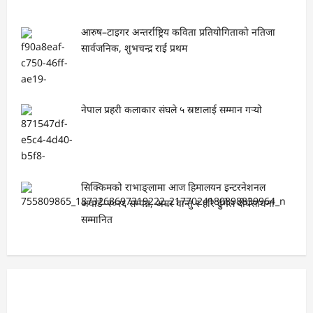
आरुष–टाइगर अन्तर्राष्ट्रिय कविता प्रतियोगिताको नतिजा
सार्वजनिक, शुभचन्द्र राई प्रथम
नेपाल प्रहरी कलाकार संघले ५ स्रष्टालाई सम्मान गर्‍यो
सिक्किमको राभाङ्लामा आज हिमालयन इन्टरनेशनल
अवार्ड–२०२६ सम्पन्न, अमर वान्तु र हरि ढुंगेल दीर्घसाधना
सम्मानित