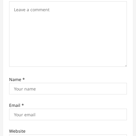
t
i
o
n
Name
*
Email
*
Website