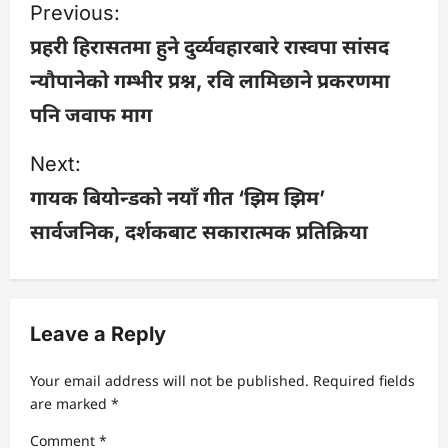
P
Previous:
o
प्रहरी हिरासतमा हुने दुर्व्यवहारबारे रास्वपा सांसद
न्यौपानेको गम्भीर प्रश्न, रवि लामिछाने प्रकरणमा
s
पनि जवाफ माग
t
Next:
n
गायक बियोन्डको नयाँ गीत ‘झिम झिम’
a
सार्वजनिक, दर्शकबाट सकारात्मक प्रतिक्रिया
v
i
Leave a Reply
g
Your email address will not be published.
Required fields
a
are marked
*
Comment
*