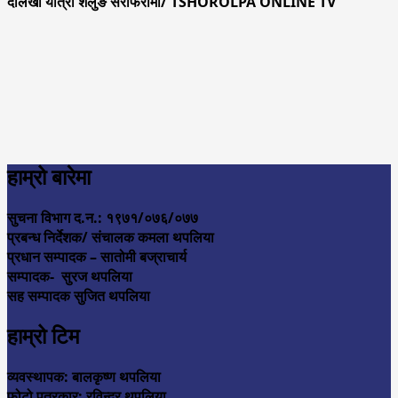
दोलखा यात्रा शैलुङ सेरोफेरोमा/ TSHOROLPA ONLINE TV
हाम्रो बारेमा
सुचना विभाग द.न.: १९७१/०७६/०७७
प्रबन्ध निर्देशक/ संचालक कमला थपलिया
प्रधान सम्पादक – सातोमी बज्राचार्य
सम्पादक- सुरज थपलिया
सह सम्पादक सुजित थपलिया
हाम्रो टिम
व्यवस्थापक: बालकृष्ण थपलिया
फोटो पत्रकार: रविन्द्र थपलिया