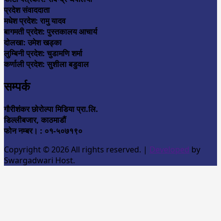
प्रदेश संवाददाता
मधेश प्रदेश: रामु यादव
बागमती प्रदेश: पुस्तकालय आचार्य
दोलखा: उमेश खड्का
लुम्बिनी प्रदेश: चुडामणि शर्मा
कर्णाली प्रदेश: सुशीला बडुवाल
सम्पर्क
गौरीशंकर छोरोल्पा मिडिया प्रा.लि.
डिल्लीबजार, काठमाडौं
फोन नम्बर। : ०१-५०७१९०
Copyright © 2026 All rights reserved.
|
Developed
by
Swargadwari Host.