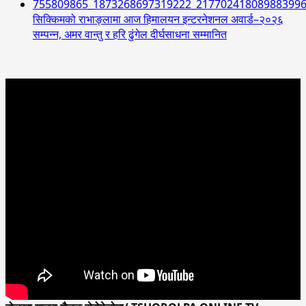
सिक्किमको राभाङ्लामा आज हिमालयन इन्टरनेशनल अवार्ड–२०२६
सम्पन्न, अमर वान्तु र हरि ढुंगेल दीर्घसाधना सम्मानित