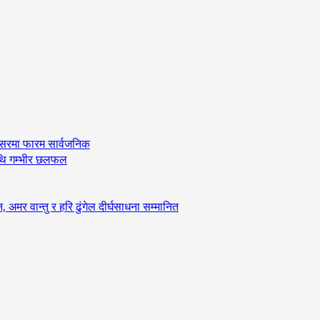
अवसरमा फारम सार्वजनिक
ीमाथि गम्भीर छलफल
र वान्तु र हरि ढुंगेल दीर्घसाधना सम्मानित