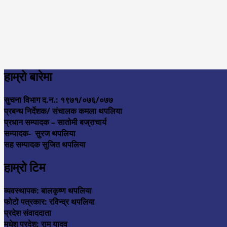
हाम्रो बारेमा
सुचना विभाग द.न.: १९७१/०७६/०७७
प्रबन्ध निर्देशक/ संचालक कमला थपलिया
प्रधान सम्पादक – सातोमी बज्राचार्य
सम्पादक- सुरज थपलिया
सह सम्पादक सुजित थपलिया
हाम्रो टिम
व्यवस्थापक: बालकृष्ण थपलिया
फोटो पत्रकार: रविन्द्र थपलिया
प्रदेश संवाददाता
मधेश प्रदेश: रामु यादव