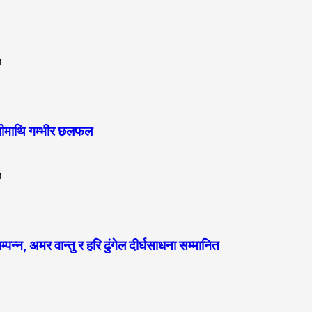
ुनौतीमाथि गम्भीर छलफल
, अमर वान्तु र हरि ढुंगेल दीर्घसाधना सम्मानित