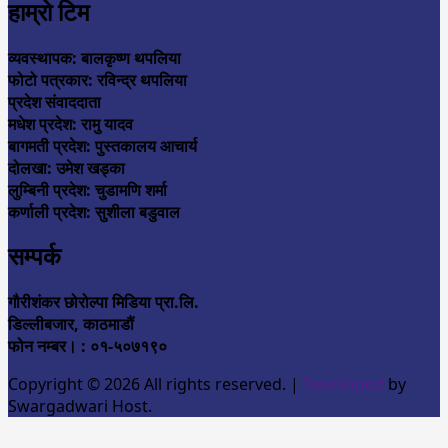
हाम्रो टिम
व्यवस्थापक: बालकृष्ण थपलिया
फोटो पत्रकार: रविन्द्र थपलिया
प्रदेश संवाददाता
मधेश प्रदेश: रामु यादव
बागमती प्रदेश: पुस्तकालय आचार्य
दोलखा: उमेश खड्का
लुम्बिनी प्रदेश: चुडामणि शर्मा
कर्णाली प्रदेश: सुशीला बडुवाल
सम्पर्क
गौरीशंकर छोरोल्पा मिडिया प्रा.लि.
डिल्लीबजार, काठमाडौं
फोन नम्बर। : ०१-५०७१९०
Copyright © 2026 All rights reserved.
|
Developed
by
Swargadwari Host.