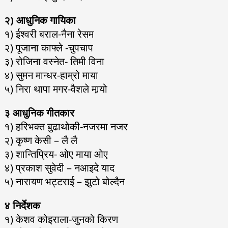
२) आधुनिक गायिका
१) ईश्वरी बराल-नैना रेसम
२) पूजाना काफ्ले -चुपचाप
३) रोजिना वस्नेत- तिमी विना
४) सुमन मान्धर-हाम्रो माया
५) निरा थापा मगर-वैशले मार्‍यो
३ आधुनिक गीतकार
१) हरिभक्त बुढाथोकी-नजरमा नजर
२) कृष्ण केसी – लै लै
३) शान्तिप्रिय- ओए माया ओए
४) प्रकाश सुवेदी – नआइदे याद
५) नारायण भट्टराई – झुटो बोल्दैन
४ निर्देशक
१) केशव कोइराला-जुनको किरण