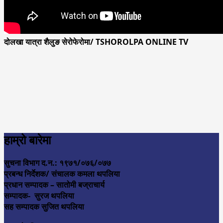
दोलखा यात्रा शैलुङ सेरोफेरोमा/ TSHOROLPA ONLINE TV
हाम्रो बारेमा
सुचना विभाग द.न.: १९७१/०७६/०७७
प्रबन्ध निर्देशक/ संचालक कमला थपलिया
प्रधान सम्पादक – सातोमी बज्राचार्य
सम्पादक- सुरज थपलिया
सह सम्पादक सुजित थपलिया