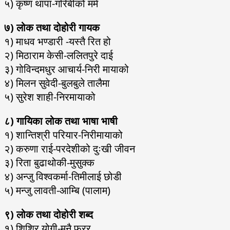
५) कृष्ण थापा-गरिबीको मर्म
७) लोक तथा दोहोरी गायक
१) माधव भण्डारी -यस्तै रित हो
२) मिठाराम केसी-ललितपुरे दाई
३) गोविन्दमधुर आचार्य-निरी मायाको
४) मिलन सुवेदी-बुलबुले तालैमा
५) सुरेश शाही-निरमायाको
८) गायिका लोक तथा भाषा भाषी
१) शान्तिश्री परियार-निरीमायाको
२) करुणा राई-परदेशीको दुःखी जीवन
३) रिता बुढाथोकी-मुसुक्क
४) अन्जु विश्वकर्मा-तिमीलाई छोडी
५) मन्जु लावती-आम्बि (पालाम)
९) लोक तथा दोहोरी शब्द
१) शिशिर योगी-मनै फरर