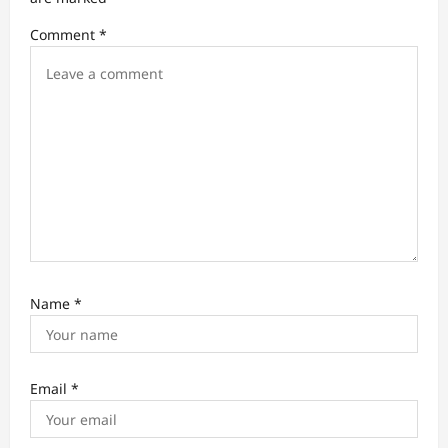
a
Comment
*
t
i
o
n
Name
*
Email
*