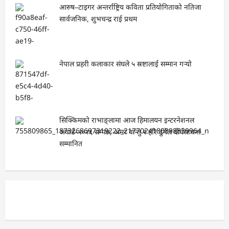
आरुष–टाइगर अन्तर्राष्ट्रिय कविता प्रतियोगिताको नतिजा
सार्वजनिक, शुभचन्द्र राई प्रथम
नेपाल प्रहरी कलाकार संघले ५ स्रष्टालाई सम्मान गर्‍यो
सिक्किमको राभाङ्लामा आज हिमालयन इन्टरनेशनल
अवार्ड–२०२६ सम्पन्न, अमर वान्तु र हरि ढुंगेल दीर्घसाधना
सम्मानित