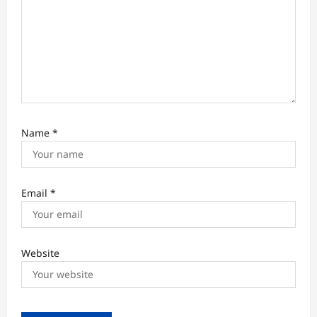
o
n
Name
*
Email
*
Website