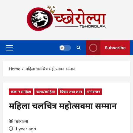
Skip
to
content
Subscribe
Primary
Menu
Home
महिला चलचित्र महोत्सवमा सम्मान
कला र साहित्य
कला/साहित्य
बिचार तथा ज्ञान
मनोरन्जन
महिला चलचित्र महोत्सवमा सम्मान
च्छोरोल्पा
1 year ago