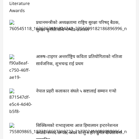
प्रधानमन्त्रीको अध्यक्षतामा राष्ट्रिय सुरक्षा परिषद् बैठक,
सुरक्षा चुनौतीमाथि गम्भीर छलफल
आरुष–टाइगर अन्तर्राष्ट्रिय कविता प्रतियोगिताको नतिजा
सार्वजनिक, शुभचन्द्र राई प्रथम
नेपाल प्रहरी कलाकार संघले ५ स्रष्टालाई सम्मान गर्‍यो
सिक्किमको राभाङ्लामा आज हिमालयन इन्टरनेशनल
अवार्ड–२०२६ सम्पन्न, अमर वान्तु र हरि ढुंगेल दीर्घसाधना