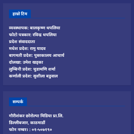
हाम्रो टिम
व्यवस्थापक: बालकृष्ण थपलिया
फोटो पत्रकार: रविन्द्र थपलिया
प्रदेश संवाददाता
मधेश प्रदेश: रामु यादव
बागमती प्रदेश: पुस्तकालय आचार्य
दोलखा: उमेश खड्का
लुम्बिनी प्रदेश: चुडामणि शर्मा
कर्णाली प्रदेश: सुशीला बडुवाल
सम्पर्क
गौरीशंकर छोरोल्पा मिडिया प्रा.लि.
डिल्लीबजार, काठमाडौं
फोन नम्बर। : ०१-५०७१९०