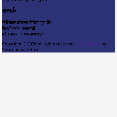
सम्पर्क
गौरीशंकर छोरोल्पा मिडिया प्रा.लि.
डिल्लीबजार, काठमाडौं
फोन नम्बर। : ०१-५०७१९०
Copyright © 2026 All rights reserved.
|
Developed
by
Swargadwari Host.