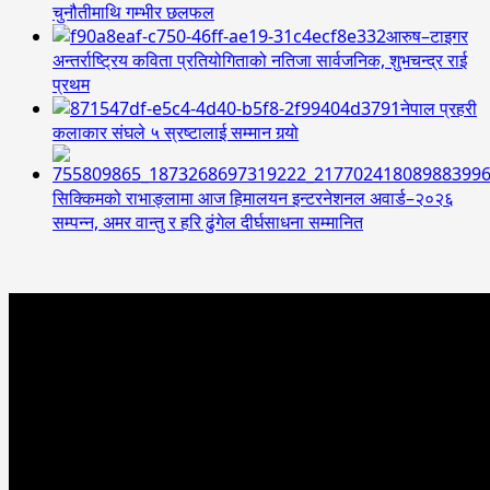
चुनौतीमाथि गम्भीर छलफल
आरुष–टाइगर
अन्तर्राष्ट्रिय कविता प्रतियोगिताको नतिजा सार्वजनिक, शुभचन्द्र राई
प्रथम
नेपाल प्रहरी
कलाकार संघले ५ स्रष्टालाई सम्मान गर्‍यो
सिक्किमको राभाङ्लामा आज हिमालयन इन्टरनेशनल अवार्ड–२०२६
सम्पन्न, अमर वान्तु र हरि ढुंगेल दीर्घसाधना सम्मानित