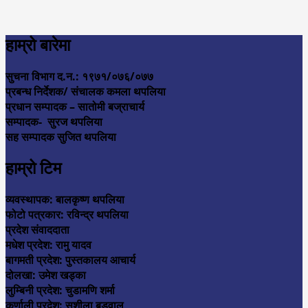
हाम्रो बारेमा
सुचना विभाग द.न.: १९७१/०७६/०७७
प्रबन्ध निर्देशक/ संचालक कमला थपलिया
प्रधान सम्पादक – सातोमी बज्राचार्य
सम्पादक- सुरज थपलिया
सह सम्पादक सुजित थपलिया
हाम्रो टिम
व्यवस्थापक: बालकृष्ण थपलिया
फोटो पत्रकार: रविन्द्र थपलिया
प्रदेश संवाददाता
मधेश प्रदेश: रामु यादव
बागमती प्रदेश: पुस्तकालय आचार्य
दोलखा: उमेश खड्का
लुम्बिनी प्रदेश: चुडामणि शर्मा
कर्णाली प्रदेश: सुशीला बडुवाल