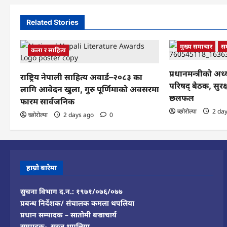
Related Stories
मुख्य समाचार
स
कला र साहित्य
प्रधानमन्त्रीको अध्य
राष्ट्रिय नेपाली साहित्य अवार्ड–२०८३ का
परिषद् बैठक, सुरक
लागि आवेदन खुला, गुरु पूर्णिमाको अवसरमा
छलफल
फारम सार्वजनिक
च्छोरोल्पा
2 da
च्छोरोल्पा
2 days ago
0
हाम्रो बारेमा
सुचना विभाग द.न.: १९७१/०७६/०७७
प्रबन्ध निर्देशक/ संचालक कमला थपलिया
प्रधान सम्पादक – सातोमी बज्राचार्य
सम्पादक- सुरज थपलिया