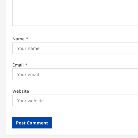
a
t
i
Name
*
o
n
Email
*
Website