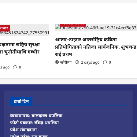
कबिता
कला र साहित्य
देश प्रेमी
बिचार तथा ज्ञान
माचार
आरुष–टाइगर अन्तर्राष्ट्रिय कविता
क्षतामा राष्ट्रिय सुरक्षा
प्रतियोगिताको नतिजा सार्वजनिक, शुभचन्द्र
्षा चुनौतीमाथि गम्भीर
राई प्रथम
च्छोरोल्पा
2 days ago
0
ys ago
0
हाम्रो टिम
व्यवस्थापक: बालकृष्ण थपलिया
फोटो पत्रकार: रविन्द्र थपलिया
प्रदेश संवाददाता
मधेश प्रदेश: रामु यादव