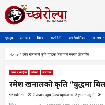
Skip
to
content
गृहपृष्ठ
समाचार
विश्व
राजनिती
अर्थ/बाणिज्य
स्वास्थ्य
Home
रमेश खनालको कृति “युद्धमा बिलाएको सपना” लोकार्पित
कला र साहित्य
कबिता
समाचार
रमेश खनालको कृति “युद्धमा बि
च्छोरोल्पा
2 years ago (Last updated: 2 years ago)
1