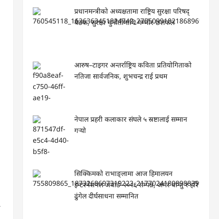
प्रधानमन्त्रीको अध्यक्षतामा राष्ट्रिय सुरक्षा परिषद्
बैठक, सुरक्षा चुनौतीमाथि गम्भीर छलफल
आरुष–टाइगर अन्तर्राष्ट्रिय कविता प्रतियोगिताको
नतिजा सार्वजनिक, शुभचन्द्र राई प्रथम
नेपाल प्रहरी कलाकार संघले ५ स्रष्टालाई सम्मान
गर्‍यो
सिक्किमको राभाङ्लामा आज हिमालयन
इन्टरनेशनल अवार्ड–२०२६ सम्पन्न, अमर वान्तु र हरि
ढुंगेल दीर्घसाधना सम्मानित