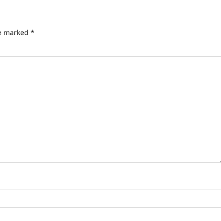
re marked
*