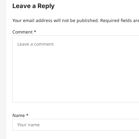
Leave a Reply
n
Your email address will not be published.
Required fields a
a
Comment
*
v
i
g
a
t
i
Name
*
o
n