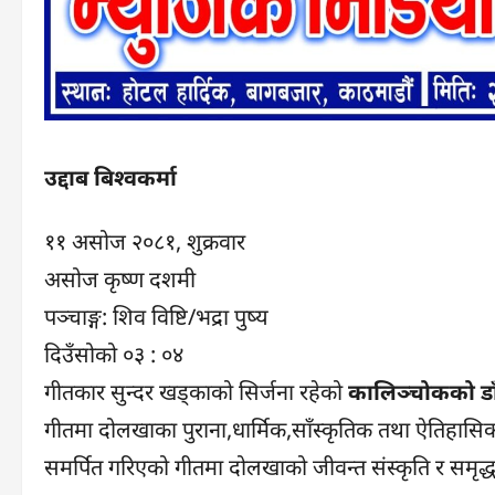
उद्दाब बिश्वकर्मा
११ असोज २०८१, शुक्रवार
असोज कृष्ण दशमी
पञ्चाङ्ग: शिव विष्टि/भद्रा पुष्य
दिउँसोको ०३ : ०४
गीतकार सुन्दर खड्काको सिर्जना रहेको
कालिञ्चोकको डा
गीतमा दोलखाका पुराना,धार्मिक,साँस्कृतिक तथा ऐतिहासि
समर्पित गरिएको गीतमा दोलखाको जीवन्त संस्कृति र समृद्ध