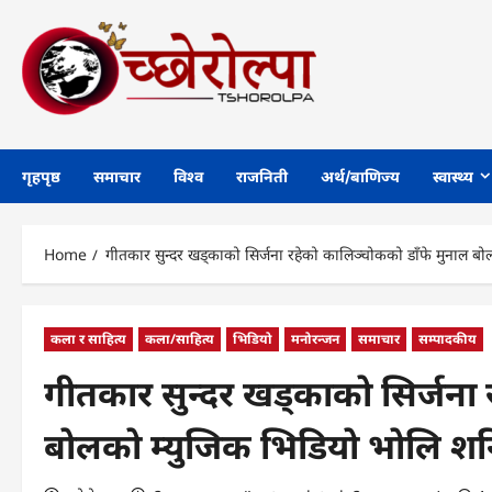
Skip
to
content
गृहपृष्ठ
समाचार
विश्व
राजनिती
अर्थ/बाणिज्य
स्वास्थ्य
Home
गीतकार सुन्दर खड्काको सिर्जना रहेको कालिञ्चोकको डाँफे मुनाल ब
कला र साहित्य
कला/साहित्य
भिडियो
मनोरन्जन
समाचार
सम्पादकीय
गीतकार सुन्दर खड्काको सिर्जना
बोलको म्युजिक भिडियो भोलि शन