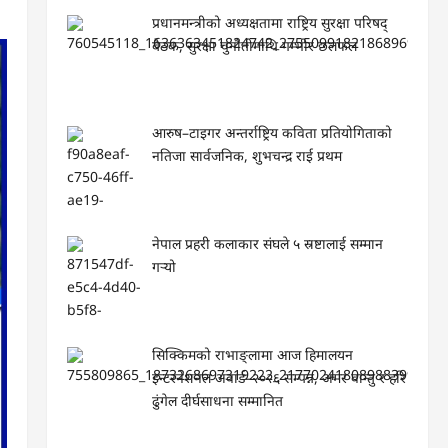
प्रधानमन्त्रीको अध्यक्षतामा राष्ट्रिय सुरक्षा परिषद्
बैठक, सुरक्षा चुनौतीमाथि गम्भीर छलफल
आरुष–टाइगर अन्तर्राष्ट्रिय कविता प्रतियोगिताको
नतिजा सार्वजनिक, शुभचन्द्र राई प्रथम
नेपाल प्रहरी कलाकार संघले ५ स्रष्टालाई सम्मान
गर्‍यो
सिक्किमको राभाङ्लामा आज हिमालयन
इन्टरनेशनल अवार्ड–२०२६ सम्पन्न, अमर वान्तु र हरि
ढुंगेल दीर्घसाधना सम्मानित