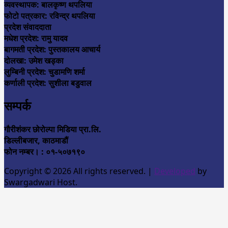
व्यवस्थापक: बालकृष्ण थपलिया
फोटो पत्रकार: रविन्द्र थपलिया
प्रदेश संवाददाता
मधेश प्रदेश: रामु यादव
बागमती प्रदेश: पुस्तकालय आचार्य
दोलखा: उमेश खड्का
लुम्बिनी प्रदेश: चुडामणि शर्मा
कर्णाली प्रदेश: सुशीला बडुवाल
सम्पर्क
गौरीशंकर छोरोल्पा मिडिया प्रा.लि.
डिल्लीबजार, काठमाडौं
फोन नम्बर। : ०१-५०७१९०
Copyright © 2026 All rights reserved.
|
Developed
by
Swargadwari Host.