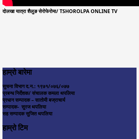
दोलखा यात्रा शैलुङ सेरोफेरोमा/ TSHOROLPA ONLINE TV
हाम्रो बारेमा
सुचना विभाग द.न.: १९७१/०७६/०७७
प्रबन्ध निर्देशक/ संचालक कमला थपलिया
प्रधान सम्पादक – सातोमी बज्राचार्य
सम्पादक- सुरज थपलिया
सह सम्पादक सुजित थपलिया
हाम्रो टिम