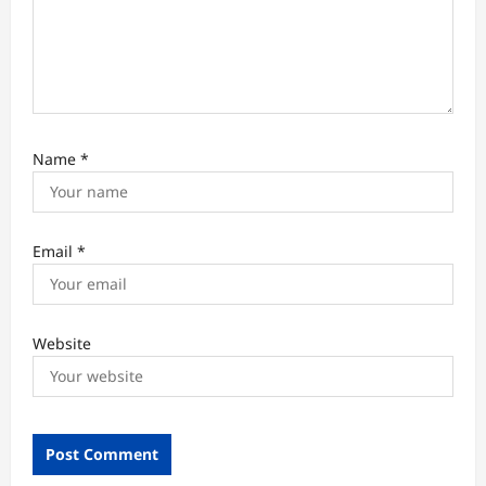
i
o
n
Name
*
Email
*
Website