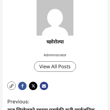
च्छोरोल्पा
Administrator
View All Posts
P
Previous:
o
राज सिग्देलको स्वरमा पराईकी रानी सार्वजनिक