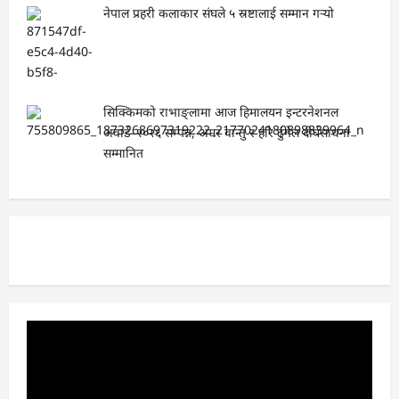
नेपाल प्रहरी कलाकार संघले ५ स्रष्टालाई सम्मान गर्‍यो
सिक्किमको राभाङ्लामा आज हिमालयन इन्टरनेशनल
अवार्ड–२०२६ सम्पन्न, अमर वान्तु र हरि ढुंगेल दीर्घसाधना
सम्मानित