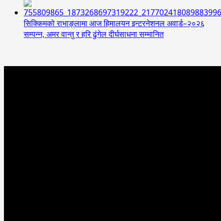
सिक्किमको राभाङ्लामा आज हिमालयन इन्टरनेशनल अवार्ड–२०२६
सम्पन्न, अमर वान्तु र हरि ढुंगेल दीर्घसाधना सम्मानित