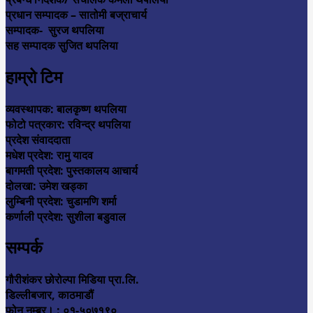
प्रधान सम्पादक – सातोमी बज्राचार्य
सम्पादक- सुरज थपलिया
सह सम्पादक सुजित थपलिया
हाम्रो टिम
व्यवस्थापक: बालकृष्ण थपलिया
फोटो पत्रकार: रविन्द्र थपलिया
प्रदेश संवाददाता
मधेश प्रदेश: रामु यादव
बागमती प्रदेश: पुस्तकालय आचार्य
दोलखा: उमेश खड्का
लुम्बिनी प्रदेश: चुडामणि शर्मा
कर्णाली प्रदेश: सुशीला बडुवाल
सम्पर्क
गौरीशंकर छोरोल्पा मिडिया प्रा.लि.
डिल्लीबजार, काठमाडौं
फोन नम्बर। : ०१-५०७१९०