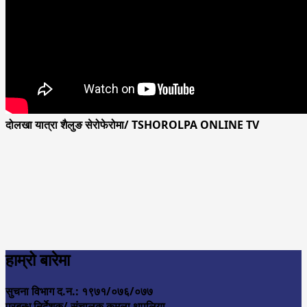
दोलखा यात्रा शैलुङ सेरोफेरोमा/ TSHOROLPA ONLINE TV
हाम्रो बारेमा
सुचना विभाग द.न.: १९७१/०७६/०७७
प्रबन्ध निर्देशक/ संचालक कमला थपलिया