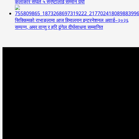
कलाकार संघले ५ स्रष्टालाई सम्मान गर्‍यो
सिक्किमको राभाङ्लामा आज हिमालयन इन्टरनेशनल अवार्ड–२०२६
सम्पन्न, अमर वान्तु र हरि ढुंगेल दीर्घसाधना सम्मानित