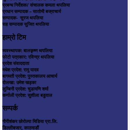
प्रबन्ध निर्देशक/ संचालक कमला थपलिया
प्रधान सम्पादक – सातोमी बज्राचार्य
सम्पादक- सुरज थपलिया
सह सम्पादक सुजित थपलिया
हाम्रो टिम
व्यवस्थापक: बालकृष्ण थपलिया
फोटो पत्रकार: रविन्द्र थपलिया
प्रदेश संवाददाता
मधेश प्रदेश: रामु यादव
बागमती प्रदेश: पुस्तकालय आचार्य
दोलखा: उमेश खड्का
लुम्बिनी प्रदेश: चुडामणि शर्मा
कर्णाली प्रदेश: सुशीला बडुवाल
सम्पर्क
गौरीशंकर छोरोल्पा मिडिया प्रा.लि.
डिल्लीबजार, काठमाडौं