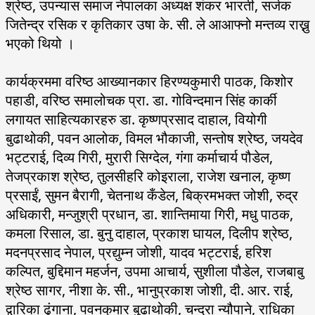
श्रेष्ठ, उपन्यास समाज नेपालका अध्यक्ष शंकर भारती, सर्जक
जितेन्द्र रसिक र कृतिकार उषा के. सी. ले आआफ्नो मन्तव्य राख्नु
भएको थियो ।
कार्यक्रममा वरिष्ठ आख्यानकार हिरण्यकुमारी पाठक, किशोर
पहाडी, वरिष्ठ समालोचक प्रा. डा. गोविन्दमान सिंह कार्की
लगायत साहित्यकारहरु डा. कृष्णप्रसाद दाहाल, वियोगी
बुढाथोकी, पवन आलोक, विमल भौकाजी, सन्तोष श्रेष्ठ, जयदेव
भट्टराई, दिव्य गिरी, मुरारी सिग्देल, गंगा कर्माचार्य पौडेल,
तेजप्रकाश श्रेष्ठ, तुलसीहरि कोइराला, राजेश खनाल, कृष्ण
प्रसाईं, सुमन बैरागी, चेतनाथ कँडेल, बिक्रमभक्त जोशी, रुद्र
अधिकारी, मन्जुश्री प्रधान, डा. शान्तिमाया गिरी, मधु पाठक,
कमला रिसाल, डा. बुनु दाहाल, प्रकाश घायल, दिलीप श्रेष्ठ,
मदनप्रसाद नेपाल, प्रद्युम्न जोशी, यादव भट्टराई, हरिश
कल्पित, बुद्दिमान महर्जन, उपमा आचार्य, सुशीला पौडेल, राजबाबु
श्रेष्ठ सागर, नीशा के. सी., भानुप्रकाश जोशी, दी. आर. राई,
द्वारिका ढुंगाना, पवनकुमार बुढाथोकी, चन्द्रा न्यौपाने, राधिका