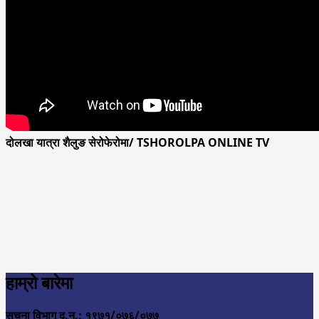
दोलखा यात्रा शैलुङ सेरोफेरोमा/ TSHOROLPA ONLINE TV
हाम्रो बारेमा
सुचना विभाग द.न.: १९७१/०७६/०७७