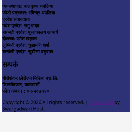
व्यवस्थापक: बालकृष्ण थपलिया
फोटो पत्रकार: रविन्द्र थपलिया
प्रदेश संवाददाता
मधेश प्रदेश: रामु यादव
बागमती प्रदेश: पुस्तकालय आचार्य
दोलखा: उमेश खड्का
लुम्बिनी प्रदेश: चुडामणि शर्मा
कर्णाली प्रदेश: सुशीला बडुवाल
सम्पर्क
गौरीशंकर छोरोल्पा मिडिया प्रा.लि.
डिल्लीबजार, काठमाडौं
फोन नम्बर। : ०१-५०७१९०
Copyright © 2026 All rights reserved.
|
Developed
by
Swargadwari Host.