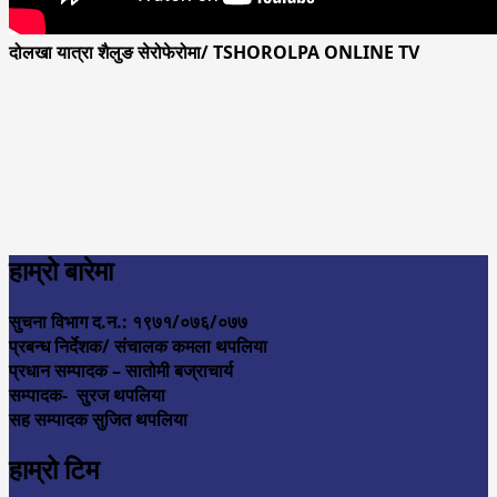
दोलखा यात्रा शैलुङ सेरोफेरोमा/ TSHOROLPA ONLINE TV
हाम्रो बारेमा
सुचना विभाग द.न.: १९७१/०७६/०७७
प्रबन्ध निर्देशक/ संचालक कमला थपलिया
प्रधान सम्पादक – सातोमी बज्राचार्य
सम्पादक- सुरज थपलिया
सह सम्पादक सुजित थपलिया
हाम्रो टिम