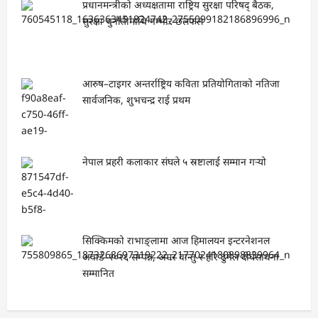
प्रधानमन्त्रीको अध्यक्षतामा राष्ट्रिय सुरक्षा परिषद् बैठक,
सुरक्षा चुनौतीमाथि गम्भीर छलफल
आरुष–टाइगर अन्तर्राष्ट्रिय कविता प्रतियोगिताको नतिजा
सार्वजनिक, शुभचन्द्र राई प्रथम
नेपाल प्रहरी कलाकार संघले ५ स्रष्टालाई सम्मान गर्‍यो
सिक्किमको राभाङ्लामा आज हिमालयन इन्टरनेशनल
अवार्ड–२०२६ सम्पन्न, अमर वान्तु र हरि ढुंगेल दीर्घसाधना
सम्मानित