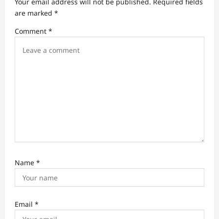
i
Your email address will not be published.
Required fields
are marked
*
g
Comment
*
a
t
i
o
n
Name
*
Email
*