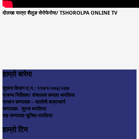
दोलखा यात्रा शैलुङ सेरोफेरोमा/ TSHOROLPA ONLINE TV
हाम्रो बारेमा
सुचना विभाग द.न.: १९७१/०७६/०७७
प्रबन्ध निर्देशक/ संचालक कमला थपलिया
प्रधान सम्पादक – सातोमी बज्राचार्य
सम्पादक- सुरज थपलिया
सह सम्पादक सुजित थपलिया
हाम्रो टिम