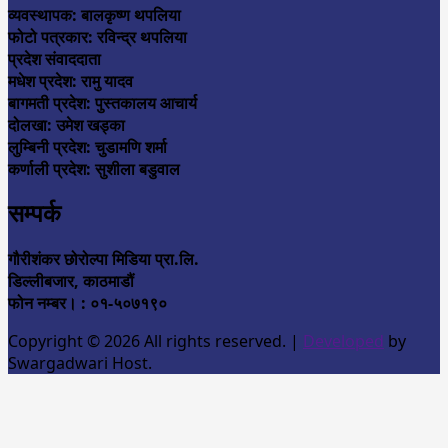
व्यवस्थापक: बालकृष्ण थपलिया
फोटो पत्रकार: रविन्द्र थपलिया
प्रदेश संवाददाता
मधेश प्रदेश: रामु यादव
बागमती प्रदेश: पुस्तकालय आचार्य
दोलखा: उमेश खड्का
लुम्बिनी प्रदेश: चुडामणि शर्मा
कर्णाली प्रदेश: सुशीला बडुवाल
सम्पर्क
गौरीशंकर छोरोल्पा मिडिया प्रा.लि.
डिल्लीबजार, काठमाडौं
फोन नम्बर। : ०१-५०७१९०
Copyright © 2026 All rights reserved.
|
Developed
by
Swargadwari Host.